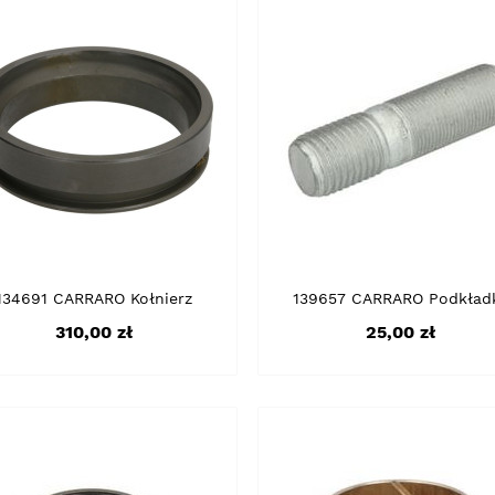
134691 CARRARO Kołnierz
139657 CARRARO Podkład
Cena
Cena
310,00 zł
25,00 zł