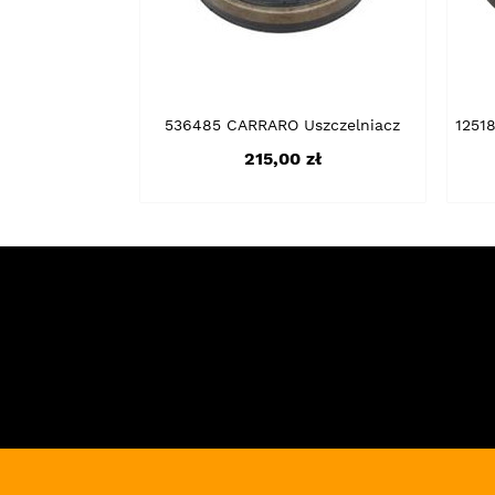
536485 CARRARO Uszczelniacz
1251
Cena
215,00 zł