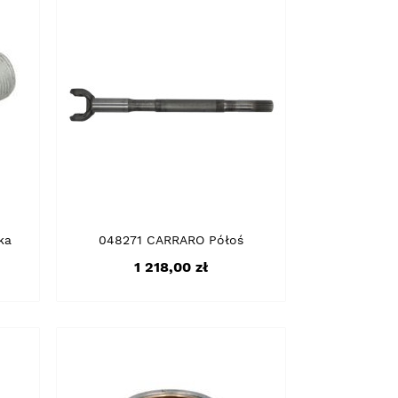
ka
048271 CARRARO Półoś
Cena
1 218,00 zł