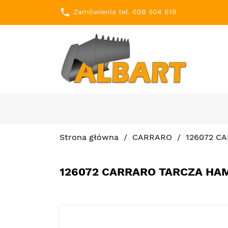
local_phone
Zamówienia tel. 608 504 619
Strona główna
CARRARO
126072 C
126072 CARRARO TARCZA H