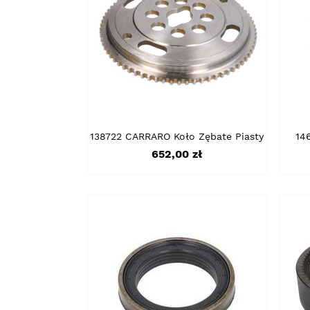
138722 CARRARO Koło Zębate Piasty
14
Cena
652,00 zł