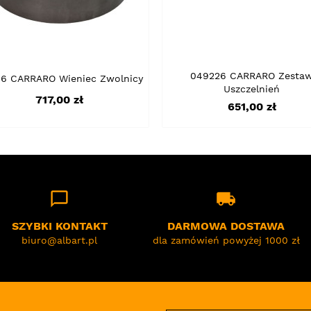
049226 CARRARO Zesta
86 CARRARO Wieniec Zwolnicy
Uszczelnień
Cena
717,00 zł
Cena
651,00 zł
chat_bubble_outline
local_shipping
SZYBKI KONTAKT
DARMOWA DOSTAWA
biuro@albart.pl
dla zamówień powyżej 1000 zł