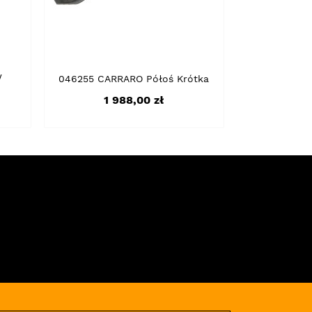
w
046255 CARRARO Półoś Krótka
Cena
1 988,00 zł