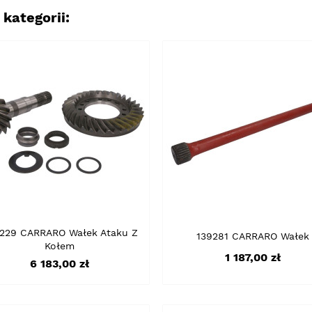
kategorii:
229 CARRARO Wałek Ataku Z
139281 CARRARO Wałek
Kołem
Cena
1 187,00 zł
Cena
6 183,00 zł