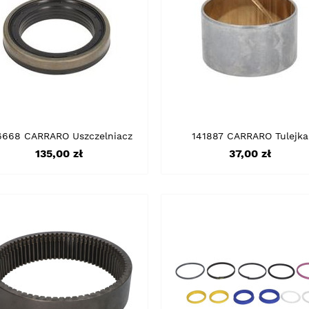
6668 CARRARO Uszczelniacz
141887 CARRARO Tulejka
Cena
Cena
135,00 zł
37,00 zł