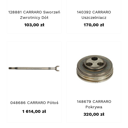
128881 CARRARO Sworzeń
140392 CARRARO
Zwrotnicy Dół
Uszczelniacz
Cena
Cena
103,00 zł
170,00 zł
148679 CARRARO
048686 CARRARO Półoś
Pokrywa
Cena
1 614,00 zł
Cena
320,00 zł