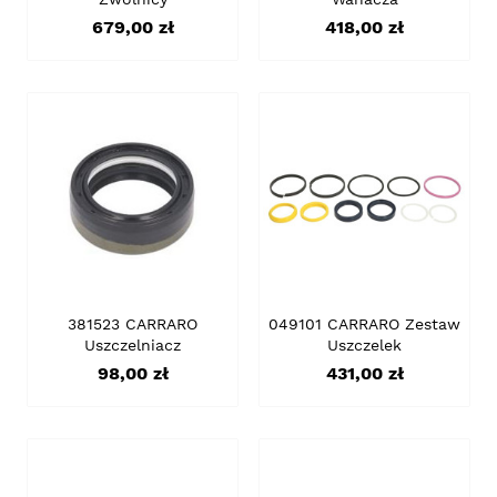
Cena
Cena
679,00 zł
418,00 zł
381523 CARRARO
049101 CARRARO Zestaw
Uszczelniacz
Uszczelek
Cena
Cena
98,00 zł
431,00 zł