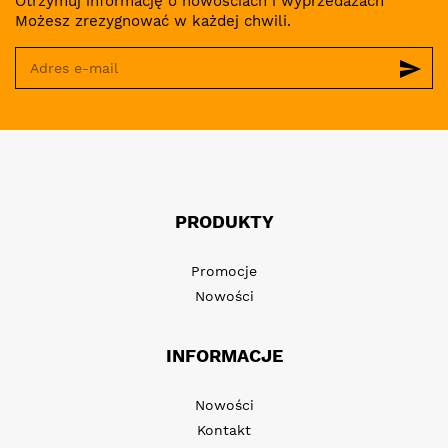
Otrzymuj informację o nowościach i wyprzedażach
Możesz zrezygnować w każdej chwili.
send
PRODUKTY
Promocje
Nowości
INFORMACJE
Nowości
Kontakt