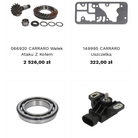
066920 CARRARO Wałek
149995 CARRARO
Ataku Z Kołem
Uszczelka
Cena
Cena
2 526,00 zł
322,00 zł