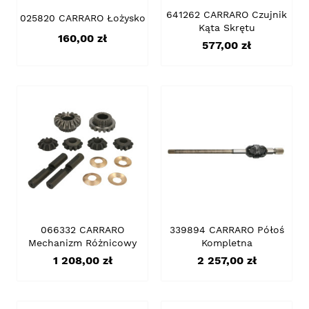
641262 CARRARO Czujnik
025820 CARRARO Łożysko
Kąta Skrętu
Cena
160,00 zł
Cena
577,00 zł
066332 CARRARO
339894 CARRARO Półoś
Mechanizm Różnicowy
Kompletna
Cena
Cena
1 208,00 zł
2 257,00 zł