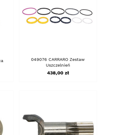
049076 CARRARO Zestaw
ca
Uszczelnień
Cena
438,00 zł