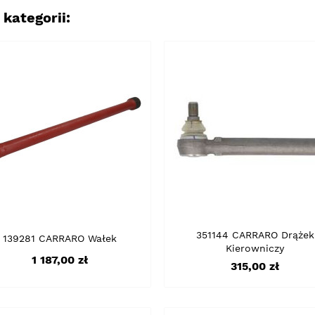
kategorii:
351144 CARRARO Drążek
139281 CARRARO Wałek
Kierowniczy
Cena
1 187,00 zł
Cena
315,00 zł