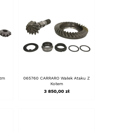
zm
065760 CARRARO Wałek Ataku Z
Kołem
Cena
3 850,00 zł