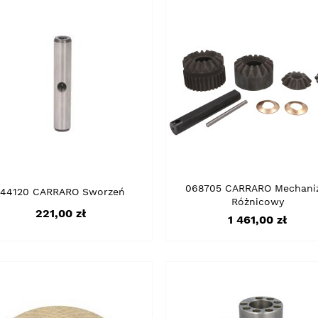
068705 CARRARO Mechani
144120 CARRARO Sworzeń
Różnicowy
Cena
221,00 zł
Cena
1 461,00 zł