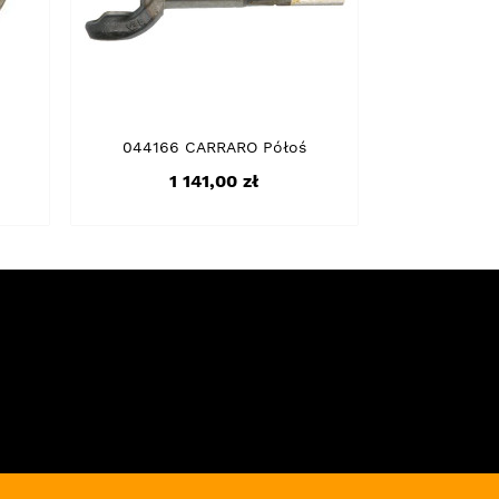
044166 CARRARO Półoś
Cena
1 141,00 zł