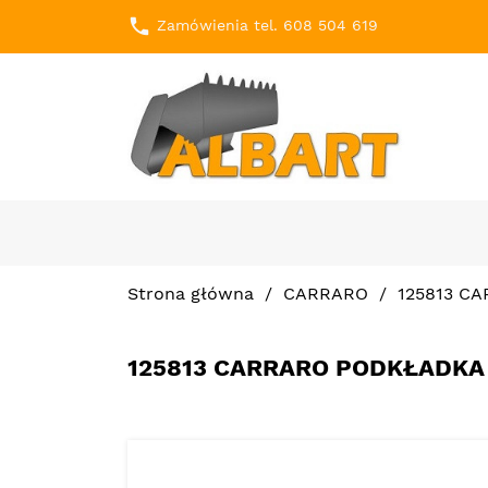
local_phone
Zamówienia tel. 608 504 619
Strona główna
CARRARO
125813 CA
125813 CARRARO PODKŁADKA