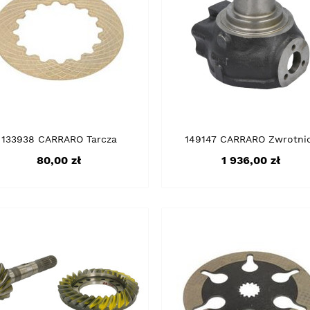
133938 CARRARO Tarcza
149147 CARRARO Zwrotni
Cena
Cena
80,00 zł
1 936,00 zł