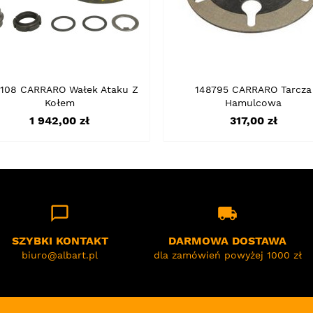
108 CARRARO Wałek Ataku Z
148795 CARRARO Tarcza
Kołem
Hamulcowa
Cena
Cena
1 942,00 zł
317,00 zł
chat_bubble_outline
local_shipping
SZYBKI KONTAKT
DARMOWA DOSTAWA
biuro@albart.pl
dla zamówień powyżej 1000 zł