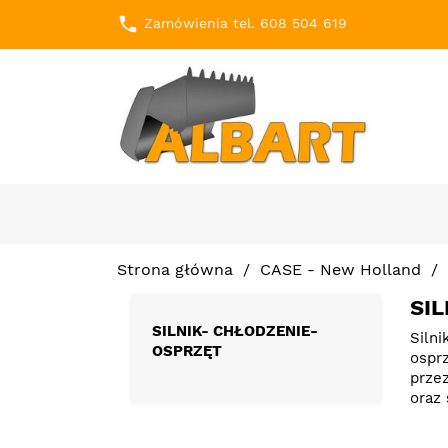
local_phone
Zamówienia tel. 608 504 619
Strona główna
CASE - New Holland
SI
SILNIK- CHŁODZENIE-
Silni
OSPRZĘT
ospr
prze
oraz