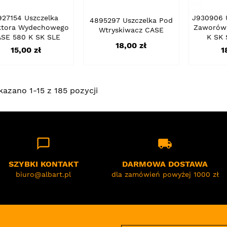
927154 Uszczelka
J930906 U
4895297 Uszczelka Pod
ktora Wydechowego
Zaworów
Wtryskiwacz CASE
SE 580 K SK SLE
K SK 
Cena
18,00 zł
Cena
C
15,00 zł
1
kazano 1-15 z 185 pozycji
chat_bubble_outline
local_shipping
SZYBKI KONTAKT
DARMOWA DOSTAWA
biuro@albart.pl
dla zamówień powyżej 1000 zł