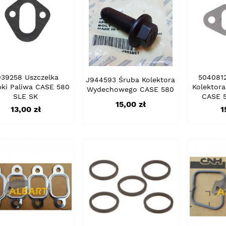
939258 Uszczelka
5040812
J944593 Śruba Kolektora
ki Paliwa CASE 580
Kolektor
Wydechowego CASE 580
SLE SK
CASE 5
Cena
15,00 zł
Cena
C
13,00 zł
1