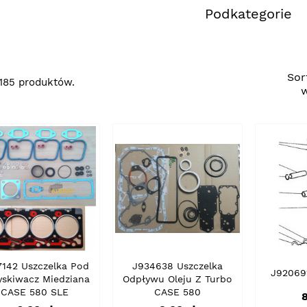
Podkategorie
Sor
 185 produktów.
7142 Uszczelka Pod
J934638 Uszczelka
J920691
yskiwacz Miedziana
Odpływu Oleju Z Turbo
CASE 580 SLE
CASE 580
8