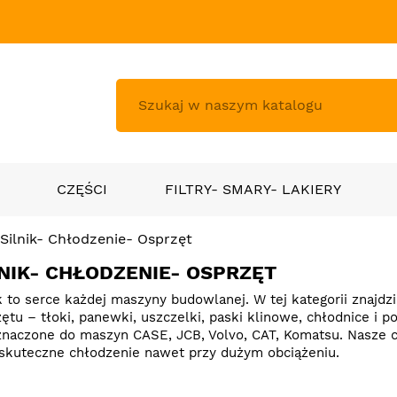
CZĘŚCI
FILTRY- SMARY- LAKIERY
Silnik- Chłodzenie- Osprzęt
LNIK- CHŁODZENIE- OSPRZĘT
k to serce każdej maszyny budowlanej. W tej kategorii znajdz
zętu
– tłoki, panewki, uszczelki, paski klinowe, chłodnice i
znaczone do maszyn CASE, JCB, Volvo, CAT, Komatsu. Nasze c
 skuteczne chłodzenie nawet przy dużym obciążeniu.