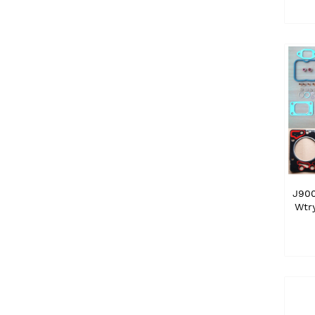
J900
Wtr