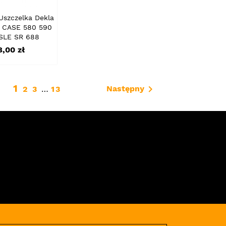
szczelka Dekla
 CASE 580 590
SLE SR 688
ena
8,00 zł
1

Następny
2
3
…
13