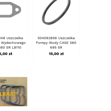
48 Uszczelka
504062856 Uszczelka
a Wydechowego
Pompy Wody CASE 580
80 SR LB110
695 SR
ena
Cena
5,00 zł
15,00 zł