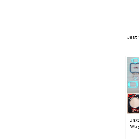
Jest
J93
Wtr