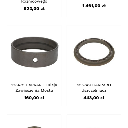
Różnicowego
Cena
1 461,00 zł
Cena
923,00 zł
123475 CARRARO Tuleja
555749 CARRARO
Zawieszenia Mostu
Uszczelniacz
Cena
Cena
160,00 zł
443,00 zł