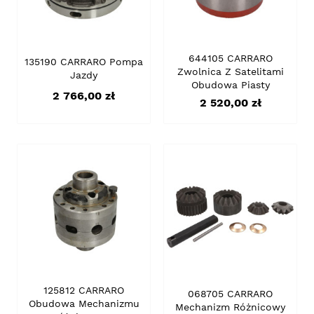
644105 CARRARO
135190 CARRARO Pompa
Zwolnica Z Satelitami
Jazdy
Obudowa Piasty
Cena
2 766,00 zł
Cena
2 520,00 zł
125812 CARRARO
068705 CARRARO
Obudowa Mechanizmu
Mechanizm Różnicowy