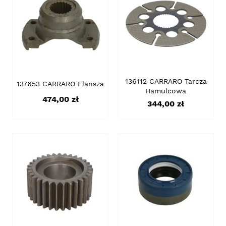
136112 CARRARO Tarcza
137653 CARRARO Flansza
Hamulcowa
Cena
474,00 zł
Cena
344,00 zł