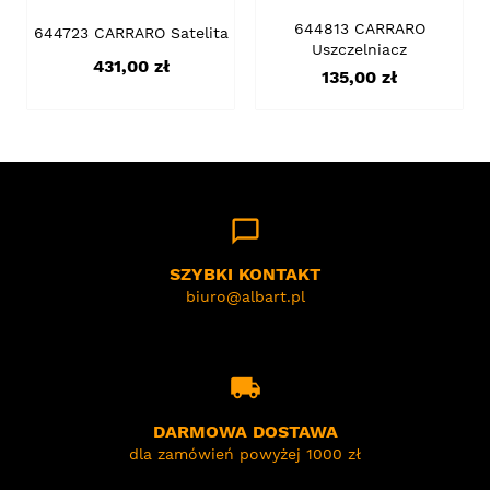
644813 CARRARO
644723 CARRARO Satelita
Uszczelniacz
Cena
431,00 zł
Cena
135,00 zł
chat_bubble_outline
SZYBKI KONTAKT
biuro@albart.pl
local_shipping
DARMOWA DOSTAWA
dla zamówień powyżej 1000 zł