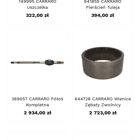
149995 CARRARO
641855 CARRARO
Uszczelka
Pierścień Tuleja
Cena
Cena
322,00 zł
394,00 zł
389057 CARRARO Półoś
644728 CARRARO Wienice
Kompletna
Zębaty Zwolnicy
Cena
Cena
2 934,00 zł
2 723,00 zł