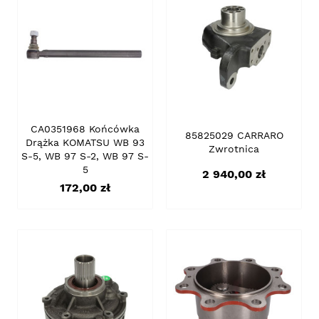
CA0351968 Końcówka
85825029 CARRARO
Drążka KOMATSU WB 93
Zwrotnica
S-5, WB 97 S-2, WB 97 S-
5
Cena
2 940,00 zł
Cena
172,00 zł