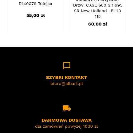
D149079 Tulejka
Drzwi CASE 580 SR 695
SR New Holland LB 110
Cena
55,00 zł
115
Cena
60,00 zł
chat_bubble_outline
SZYBKI KONTAKT
biuro@albart.pl
local_shipping
DARMOWA DOSTAWA
dla zamówień powyżej 1000 zł