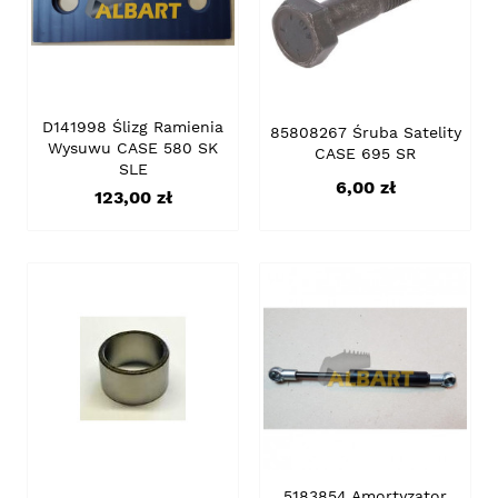
D141998 Ślizg Ramienia
85808267 Śruba Satelity
Wysuwu CASE 580 SK
CASE 695 SR
SLE
Cena
6,00 zł
Cena
123,00 zł
5183854 Amortyzator