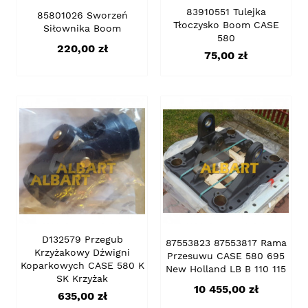
83910551 Tulejka
85801026 Sworzeń
Tłoczysko Boom CASE
Siłownika Boom
580
Cena
220,00 zł
Cena
75,00 zł
D132579 Przegub
87553823 87553817 Rama
Krzyżakowy Dźwigni
Przesuwu CASE 580 695
Koparkowych CASE 580 K
New Holland LB B 110 115
SK Krzyżak
Cena
10 455,00 zł
Cena
635,00 zł