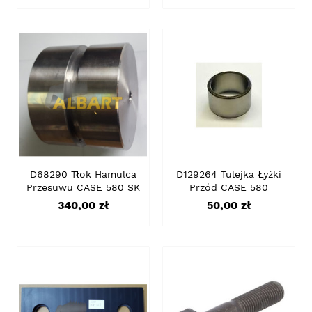
D68290 Tłok Hamulca
D129264 Tulejka Łyżki
Przesuwu CASE 580 SK
Przód CASE 580
Cena
Cena
340,00 zł
50,00 zł