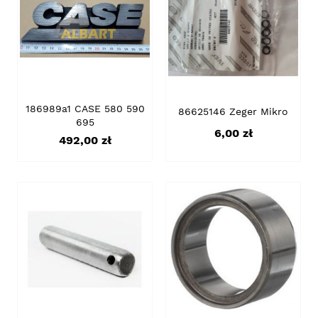
186989a1 CASE 580 590
86625146 Zeger Mikro
695
Cena
6,00 zł
Cena
492,00 zł