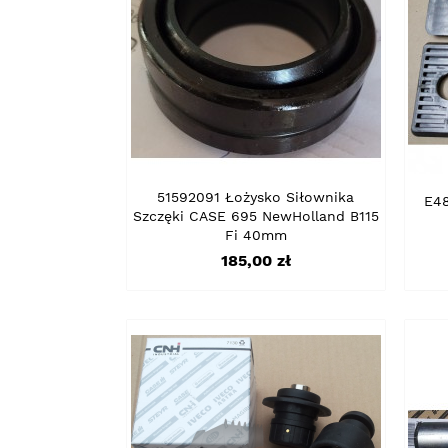
51592091 Łożysko Siłownika
E48
Szczęki CASE 695 NewHolland B115
Fi 40mm
Cena
185,00 zł