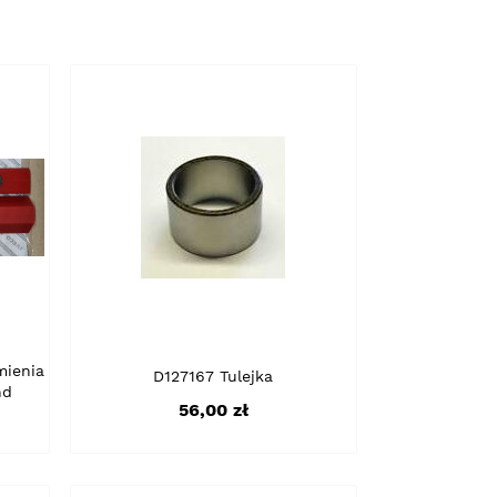
mienia
D127167 Tulejka
nd
Cena
56,00 zł