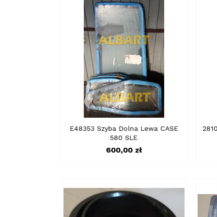
E48353 Szyba Dolna Lewa CASE
281
580 SLE
Cena
600,00 zł