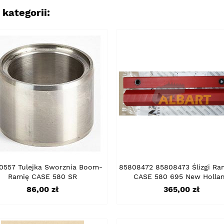
kategorii:
0557 Tulejka Sworznia Boom-
85808472 85808473 Ślizgi Ra
Ramię CASE 580 SR
CASE 580 695 New Holla
Cena
Cena
86,00 zł
365,00 zł