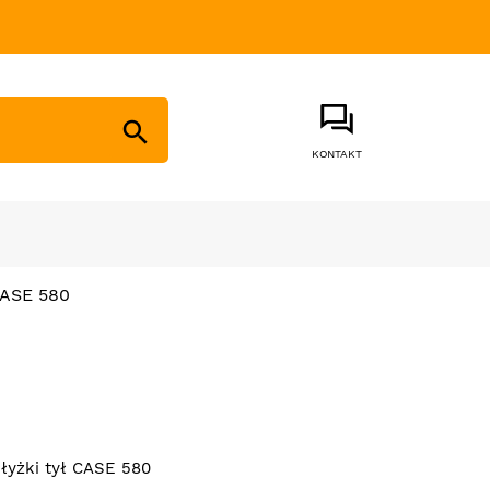

KONTAKT
CASE 580
 łyżki tył CASE 580