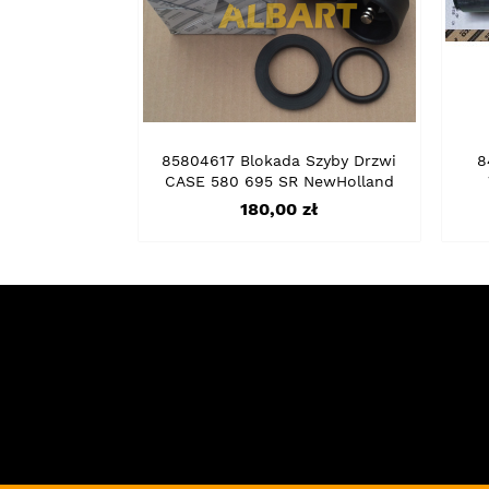
85804617 Blokada Szyby Drzwi
8
CASE 580 695 SR NewHolland
Cena
180,00 zł