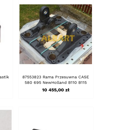
astik
87553823 Rama Przesuwna CASE
580 695 NewHolland B110 B115
Cena
10 455,00 zł