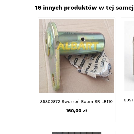
16 innych produktów w tej samej 
8391
85802872 Sworzeń Boom SR LB110
Cena
160,00 zł