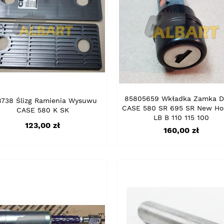
85805659 Wkładka Zamka D
738 Ślizg Ramienia Wysuwu
CASE 580 SR 695 SR New Ho
CASE 580 K SK
LB B 110 115 100
Cena
123,00 zł
Cena
160,00 zł