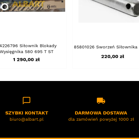
4226796 Siłownik Blokady
85801026 Sworzeń Siłownika
Wysięgnika 580 695 T ST
Cena
220,00 zł
Cena
1 290,00 zł
chat_bubble_outline
local_shipping
SZYBKI KONTAKT
DARMOWA DOSTAWA
biuro@albart.pl
dla zamówień powyżej 1000 zł