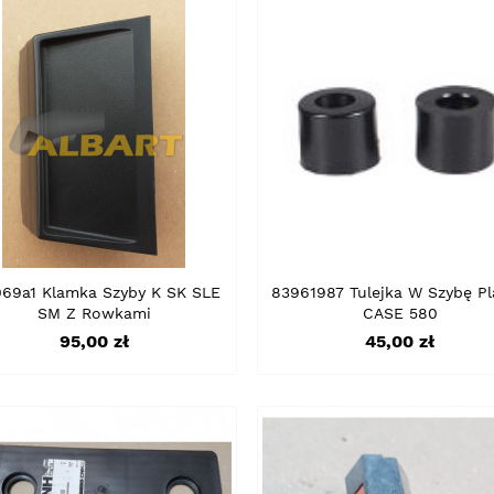
069a1 Klamka Szyby K SK SLE
83961987 Tulejka W Szybę Pl
SM Z Rowkami
CASE 580
Cena
Cena
95,00 zł
45,00 zł