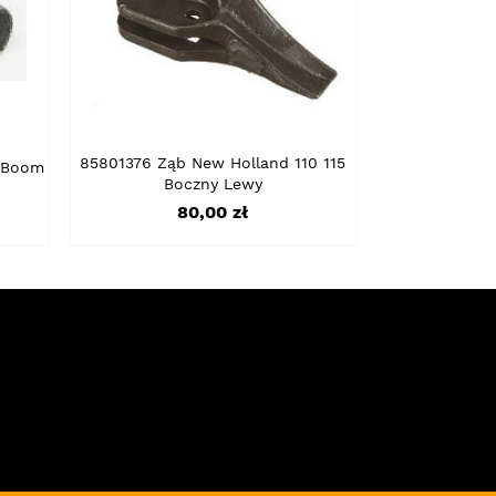
85801376 Ząb New Holland 110 115
 Boom
Boczny Lewy
Cena
80,00 zł