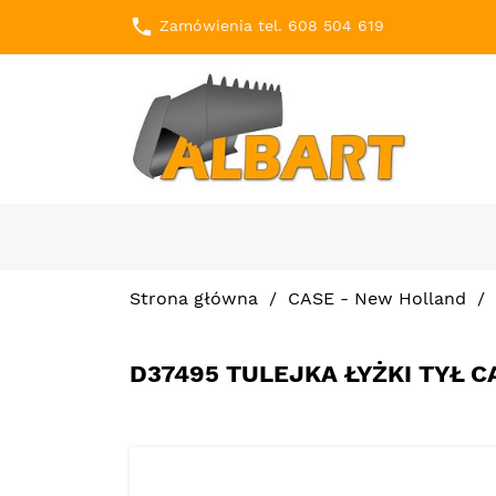
local_phone
Zamówienia tel. 608 504 619
Strona główna
CASE - New Holland
D37495 TULEJKA ŁYŻKI TYŁ C