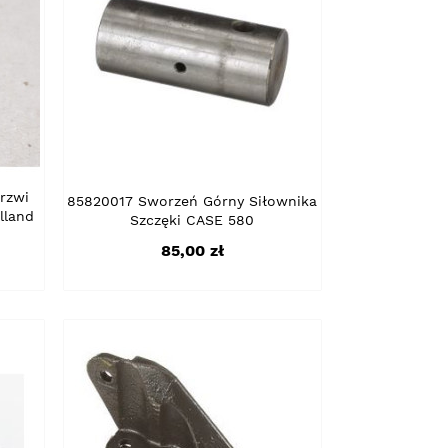
rzwi
85820017 Sworzeń Górny Siłownika
lland
Szczęki CASE 580
Cena
85,00 zł