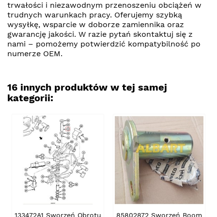
trwałości i niezawodnym przenoszeniu obciążeń w
trudnych warunkach pracy. Oferujemy szybką
wysyłkę, wsparcie w doborze zamiennika oraz
gwarancję jakości. W razie pytań skontaktuj się z
nami – pomożemy potwierdzić kompatybilność po
numerze OEM.
16 innych produktów w tej samej
kategorii:
133472A1 Sworzeń Obrotu
85802872 Sworzeń Boom