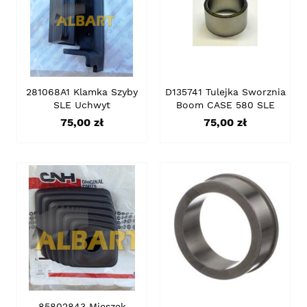
281068A1 Klamka Szyby
D135741 Tulejka Sworznia
SLE Uchwyt
Boom CASE 580 SLE
Cena
Cena
75,00 zł
75,00 zł
85802843 Mieszek