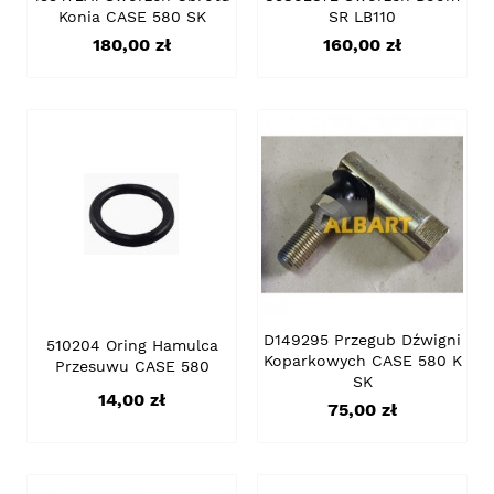
Konia CASE 580 SK
SR LB110
Cena
Cena
180,00 zł
160,00 zł
D149295 Przegub Dźwigni
510204 Oring Hamulca
Koparkowych CASE 580 K
Przesuwu CASE 580
SK
Cena
14,00 zł
Cena
75,00 zł