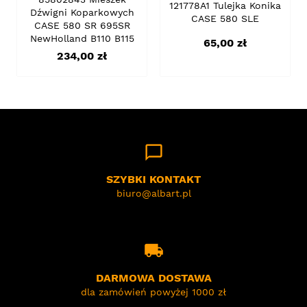
121778A1 Tulejka Konika
Dźwigni Koparkowych
CASE 580 SLE
CASE 580 SR 695SR
NewHolland B110 B115
Cena
65,00 zł
Cena
234,00 zł
chat_bubble_outline
SZYBKI KONTAKT
biuro@albart.pl
local_shipping
DARMOWA DOSTAWA
dla zamówień powyżej 1000 zł