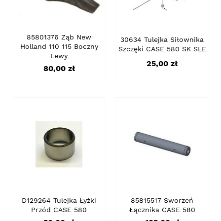
85801376 Ząb New
30634 Tulejka Siłownika
Holland 110 115 Boczny
Szczęki CASE 580 SK SLE
Lewy
Cena
25,00 zł
Cena
80,00 zł
D129264 Tulejka Łyżki
85815517 Sworzeń
Przód CASE 580
Łącznika CASE 580