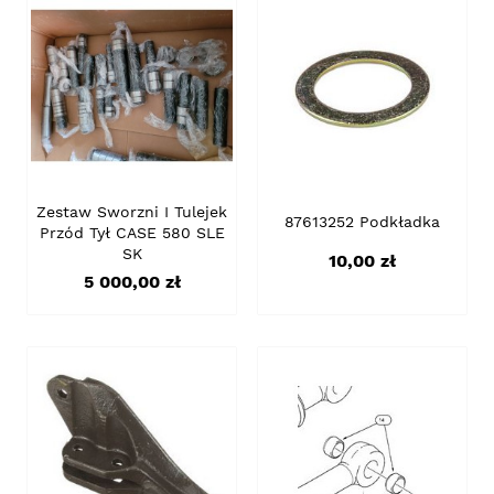
Zestaw Sworzni I Tulejek
87613252 Podkładka
Przód Tył CASE 580 SLE
SK
Cena
10,00 zł
Cena
5 000,00 zł