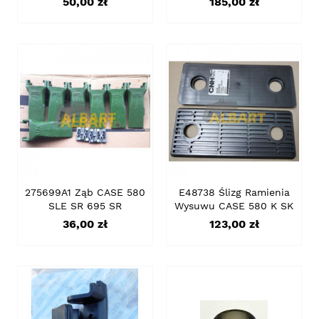
Cena
Cena
50,00 zł
185,00 zł
275699A1 Ząb CASE 580
E48738 Ślizg Ramienia
SLE SR 695 SR
Wysuwu CASE 580 K SK
Cena
Cena
36,00 zł
123,00 zł