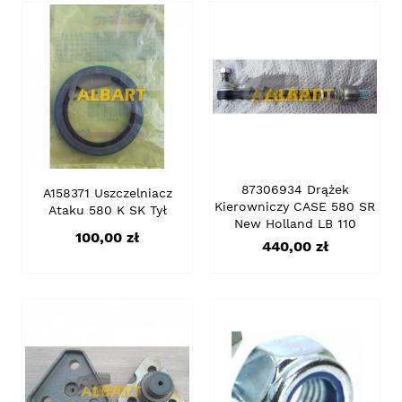
87306934 Drążek
A158371 Uszczelniacz
Kierowniczy CASE 580 SR
Ataku 580 K SK Tył
New Holland LB 110
Cena
100,00 zł
Cena
440,00 zł