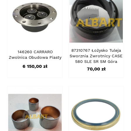
87310767 Łożysko Tuleja
146260 CARRARO
Sworznia Zwrotnicy CASE
Zwolnica Obudowa Piasty
580 SLE SR SM Góra
Cena
6 150,00 zł
Cena
70,00 zł