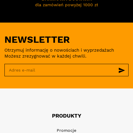
dla zamówień powyżej 1000 zł
NEWSLETTER
Otrzymuj informację o nowościach i wyprzedażach
Możesz zrezygnować w każdej chwili.
send
PRODUKTY
Promocje