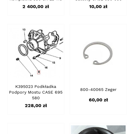
Cena
Cena
2 400,00 zł
10,00 zł
K395023 Podkładka
800-40065 Zeger
Podpory Mostu CASE 695
580
Cena
60,00 zł
Cena
228,00 zł