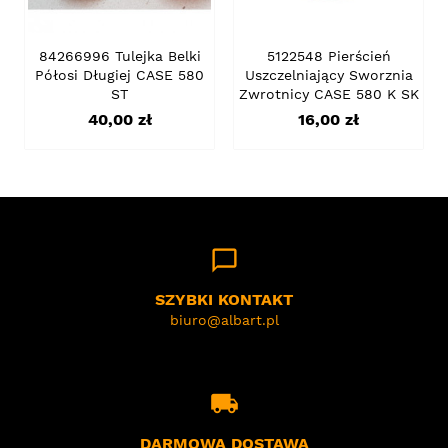
84266996 Tulejka Belki
5122548 Pierścień
Półosi Długiej CASE 580
Uszczelniający Sworznia
ST
Zwrotnicy CASE 580 K SK
Cena
Cena
40,00 zł
16,00 zł
chat_bubble_outline
SZYBKI KONTAKT
biuro@albart.pl
local_shipping
DARMOWA DOSTAWA