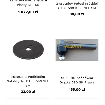
9968065 Koło Zbębate
Zwrotnicy Półosi Krótkiej
Piasty SLE SK
CASE 580 K SK SLE SM
Cena
1 072,00 zł
Cena
30,00 zł
292898A1 Podkładka
9968016 Końcówka
Satelity Tył CASE 580 SLE
Drążka 580 SK Prawa
SM
Cena
155,00 zł
Cena
33,00 zł