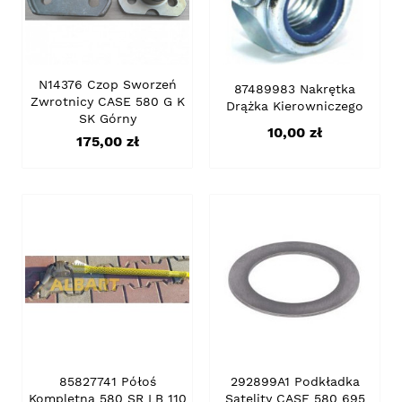
N14376 Czop Sworzeń
87489983 Nakrętka
Zwrotnicy CASE 580 G K
Drążka Kierowniczego
SK Górny
Cena
10,00 zł
Cena
175,00 zł
85827741 Półoś
292899A1 Podkładka
Kompletna 580 SR LB 110
Satelity CASE 580 695