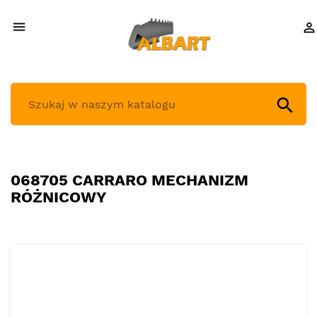



068705 CARRARO MECHANIZM
RÓŻNICOWY