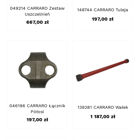
049214 CARRARO Zestaw
148744 CARRARO Tuleja
Uszczelnień
Cena
197,00 zł
Cena
667,00 zł
046196 CARRARO Łącznik
139281 CARRARO Wałek
Półosi
Cena
1 187,00 zł
Cena
197,00 zł