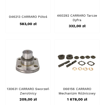
460292 CARRARO Tarcze
046213 CARRARO Półoś
Dyfra
Cena
583,00 zł
Cena
332,00 zł
130631 CARRARO Sworzeń
066156 CARRARO
Zwrotnicy
Mechanizm Różnicowy
Cena
Cena
209,00 zł
1 678,00 zł