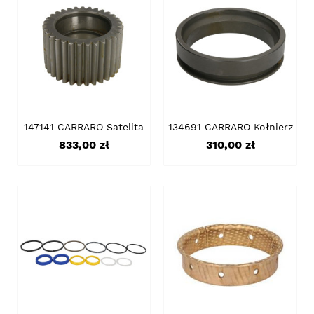
147141 CARRARO Satelita
134691 CARRARO Kołnierz
Cena
Cena
833,00 zł
310,00 zł