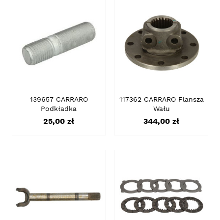
139657 CARRARO
117362 CARRARO Flansza
Podkładka
Wału
Cena
Cena
25,00 zł
344,00 zł