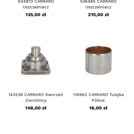
644813 CARRARO
536485 CARRARO
Uszczelniacz
Uszczelniacz
Cena
Cena
135,00 zł
215,00 zł
143239 CARRARO Sworzeń
116962 CARRARO Tulejka
Zwrotnicy
Półosi
Cena
Cena
148,00 zł
18,00 zł