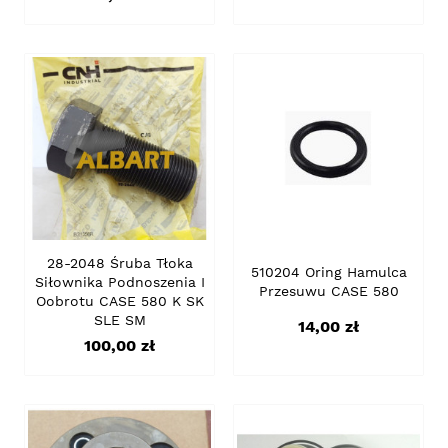
28-2048 Śruba Tłoka
510204 Oring Hamulca
Siłownika Podnoszenia I
Przesuwu CASE 580
Oobrotu CASE 580 K SK
SLE SM
Cena
14,00 zł
Cena
100,00 zł