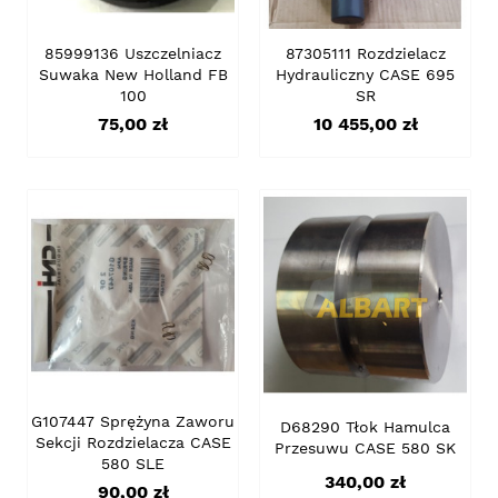
85999136 Uszczelniacz
87305111 Rozdzielacz
Suwaka New Holland FB
Hydrauliczny CASE 695
100
SR
Cena
Cena
75,00 zł
10 455,00 zł
G107447 Sprężyna Zaworu
D68290 Tłok Hamulca
Sekcji Rozdzielacza CASE
Przesuwu CASE 580 SK
580 SLE
Cena
340,00 zł
Cena
90,00 zł