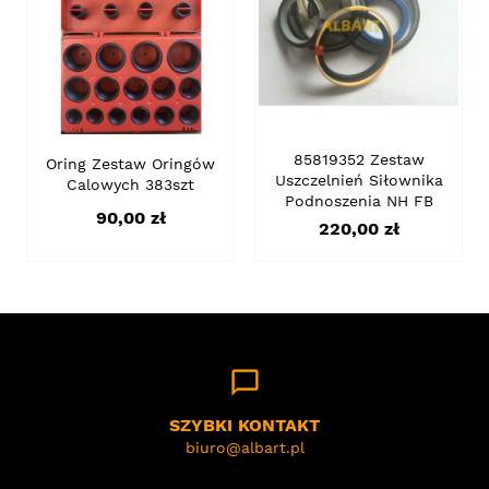
85819352 Zestaw
Oring Zestaw Oringów
Uszczelnień Siłownika
Calowych 383szt
Podnoszenia NH FB
Cena
90,00 zł
Cena
220,00 zł
chat_bubble_outline
SZYBKI KONTAKT
biuro@albart.pl