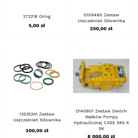
G109480 Zestaw
272218 Oring
Uszczelnień Siłownika
Cena
5,00 zł
Cena
250,00 zł
D140801 Zestaw Dwóch
135352A1 Zestaw
Wałków Pompy
Uszczelnień Siłownika
Hydraulicznej CASE 580 K
SK
Cena
200,00 zł
Cena
8 000,00 zł