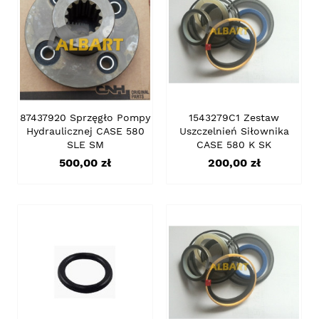
87437920 Sprzęgło Pompy
1543279C1 Zestaw
Hydraulicznej CASE 580
Uszczelnień Siłownika
SLE SM
CASE 580 K SK
Cena
Cena
500,00 zł
200,00 zł