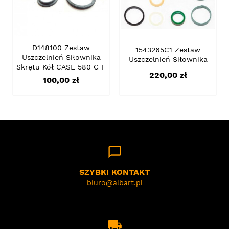
D148100 Zestaw
1543265C1 Zestaw
Uszczelnień Siłownika
Uszczelnień Siłownika
Skrętu Kół CASE 580 G F
Cena
220,00 zł
Cena
100,00 zł
chat_bubble_outline
SZYBKI KONTAKT
biuro@albart.pl
local_shipping