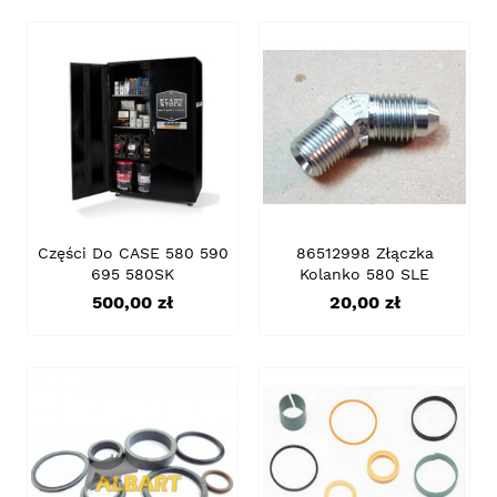
Części Do CASE 580 590
86512998 Złączka
695 580SK
Kolanko 580 SLE
Cena
Cena
500,00 zł
20,00 zł