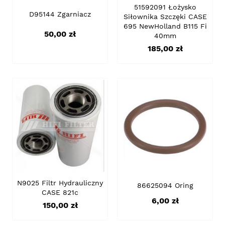
51592091 Łożysko
D95144 Zgarniacz
Siłownika Szczęki CASE
695 NewHolland B115 Fi
Cena
50,00 zł
40mm
Cena
185,00 zł
N9025 Filtr Hydrauliczny
86625094 Oring
CASE 821c
Cena
6,00 zł
Cena
150,00 zł