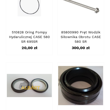
510828 Oring Pompy
85800990 Pręt Wodzik
Hydarulicznej CASE 580
Siłownika Obrotu CASE
SR 695SR
580 SR
Cena
Cena
20,00 zł
300,00 zł