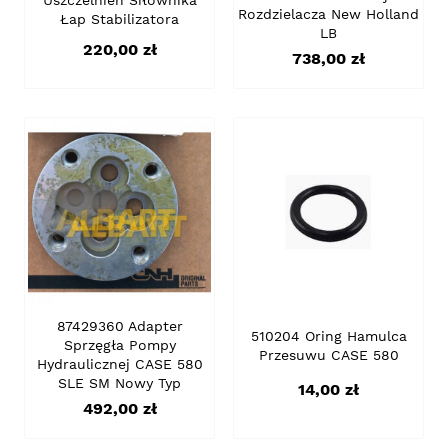
Rozdzielacza New Holland
Łap Stabilizatora
LB
Cena
220,00 zł
Cena
738,00 zł
87429360 Adapter
510204 Oring Hamulca
Sprzęgła Pompy
Przesuwu CASE 580
Hydraulicznej CASE 580
SLE SM Nowy Typ
Cena
14,00 zł
Cena
492,00 zł