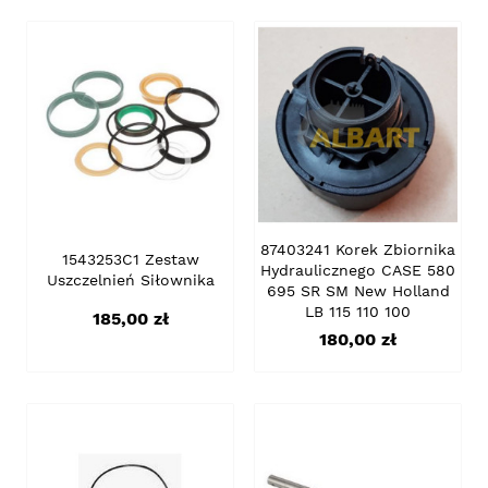
87403241 Korek Zbiornika
1543253C1 Zestaw
Hydraulicznego CASE 580
Uszczelnień Siłownika
695 SR SM New Holland
LB 115 110 100
Cena
185,00 zł
Cena
180,00 zł