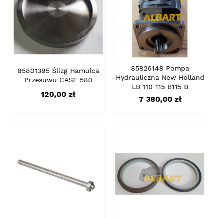
85826148 Pompa
85801395 Ślizg Hamulca
Hydrauliczna New Holland
Przesuwu CASE 580
LB 110 115 B115 B
Cena
120,00 zł
Cena
7 380,00 zł