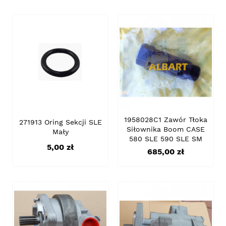
1958028C1 Zawór Tłoka
271913 Oring Sekcji SLE
Siłownika Boom CASE
Mały
580 SLE 590 SLE SM
Cena
5,00 zł
Cena
685,00 zł