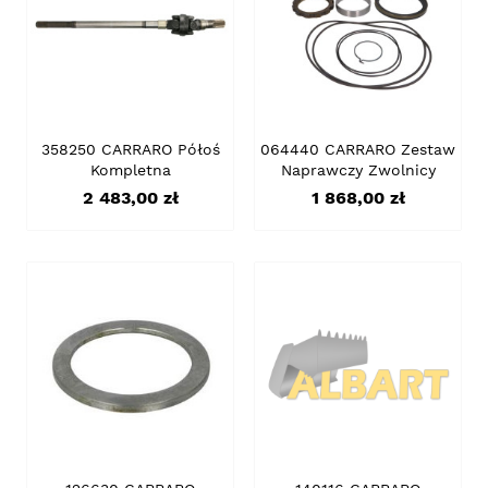
358250 CARRARO Półoś
064440 CARRARO Zestaw
Kompletna
Naprawczy Zwolnicy
Cena
Cena
2 483,00 zł
1 868,00 zł