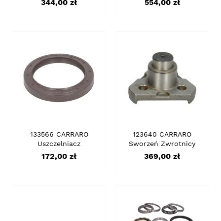
Cena
Cena
344,00 zł
554,00 zł
133566 CARRARO
123640 CARRARO
Uszczelniacz
Sworzeń Zwrotnicy
Cena
Cena
172,00 zł
369,00 zł