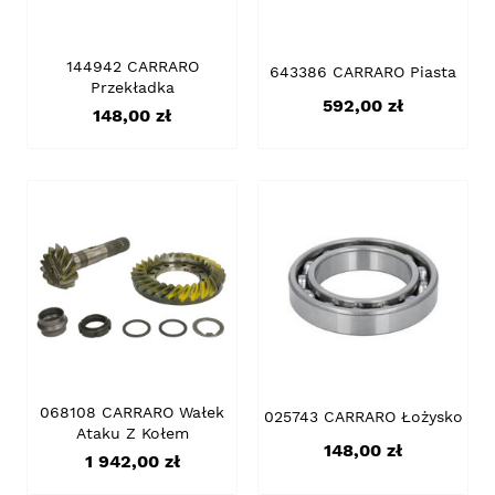
144942 CARRARO
643386 CARRARO Piasta
Przekładka
Cena
592,00 zł
Cena
148,00 zł
068108 CARRARO Wałek
025743 CARRARO Łożysko
Ataku Z Kołem
Cena
148,00 zł
Cena
1 942,00 zł