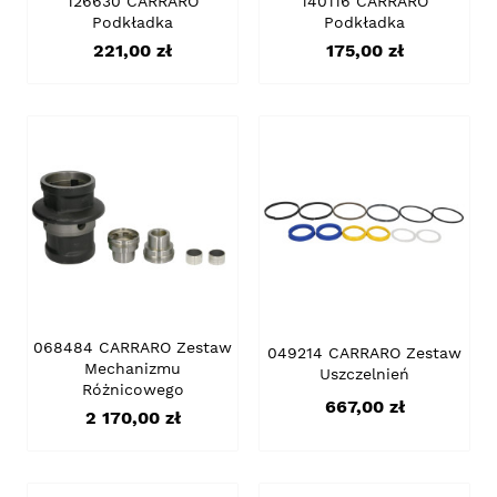
126630 CARRARO
140116 CARRARO
Podkładka
Podkładka
Cena
Cena
221,00 zł
175,00 zł
068484 CARRARO Zestaw
049214 CARRARO Zestaw
Mechanizmu
Uszczelnień
Różnicowego
Cena
667,00 zł
Cena
2 170,00 zł