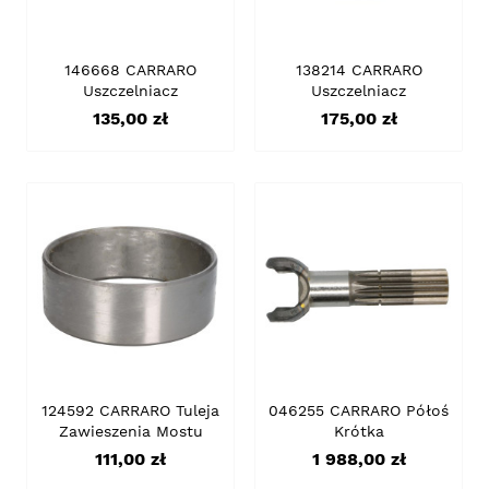
146668 CARRARO
138214 CARRARO
Uszczelniacz
Uszczelniacz
Cena
Cena
135,00 zł
175,00 zł
124592 CARRARO Tuleja
046255 CARRARO Półoś
Zawieszenia Mostu
Krótka
Cena
Cena
111,00 zł
1 988,00 zł