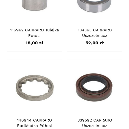
116962 CARRARO Tulejka
134363 CARRARO
Półosi
Uszczelniacz
Cena
Cena
18,00 zł
52,00 zł
146944 CARRARO
339592 CARRARO
Podkładka Półosi
Uszczelniacz