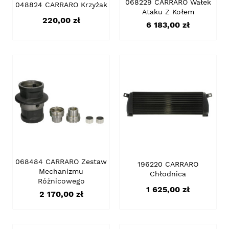
068229 CARRARO Wałek
048824 CARRARO Krzyżak
Ataku Z Kołem
Cena
220,00 zł
Cena
6 183,00 zł
068484 CARRARO Zestaw
196220 CARRARO
Mechanizmu
Chłodnica
Różnicowego
Cena
1 625,00 zł
Cena
2 170,00 zł