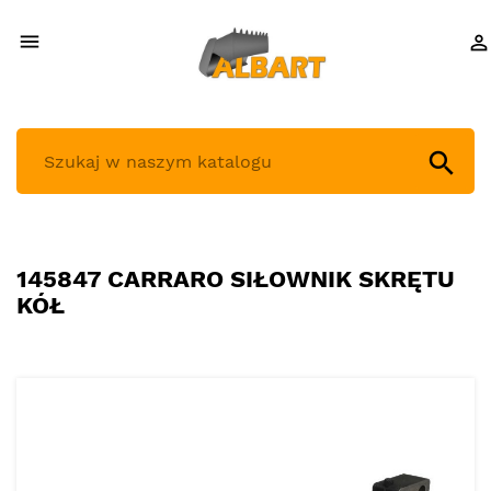



145847 CARRARO SIŁOWNIK SKRĘTU
KÓŁ