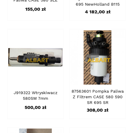
695 NewHolland B115
Cena
155,00 zł
Cena
4 182,00 zł
87563601 Pompka Paliwa
J919322 Wtryskiwacz
Z Filtrem CASE 580 590
580SM 7mm
SR 695 SR
Cena
500,00 zł
Cena
308,00 zł