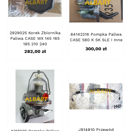
2929025 Korek Zbiornika
84142216 Pompka Paliwa
Paliwa CASE WX 145 165
CASE 580 K SK SLE I Inne
185 210 240
Cena
300,00 zł
Cena
282,00 zł
J914810 Przewód