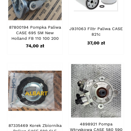
87800194 Pompka Paliwa
J931063 Filtr Paliwa CASE
CASE 695 SM New
821c
Holland FB 110 100 200
Cena
37,00 zł
Cena
74,00 zł
4898921 Pompa
87335469 Korek Zbiornika
Wtryskowa CASE 580 590
Paliwa CASE 580 SLE