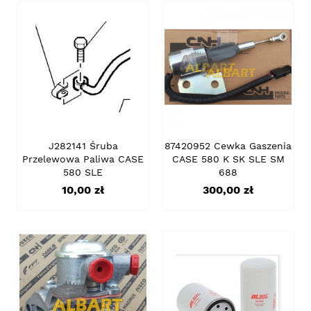
J282141 Śruba
87420952 Cewka Gaszenia
Przelewowa Paliwa CASE
CASE 580 K SK SLE SM
580 SLE
688
Cena
Cena
10,00 zł
300,00 zł