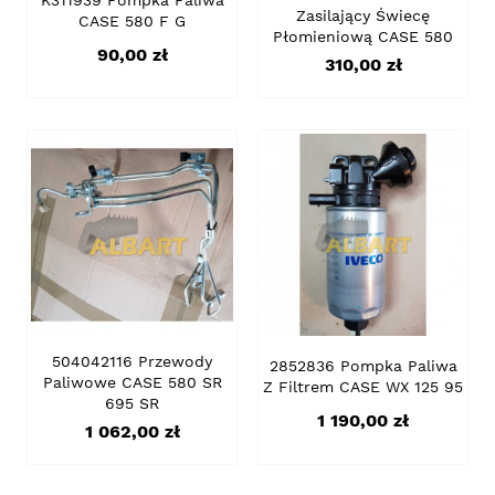
K311939 Pompka Paliwa
Zasilający Świecę
CASE 580 F G
Płomieniową CASE 580
Cena
90,00 zł
Cena
310,00 zł
504042116 Przewody
2852836 Pompka Paliwa
Paliwowe CASE 580 SR
Z Filtrem CASE WX 125 95
695 SR
Cena
1 190,00 zł
Cena
1 062,00 zł