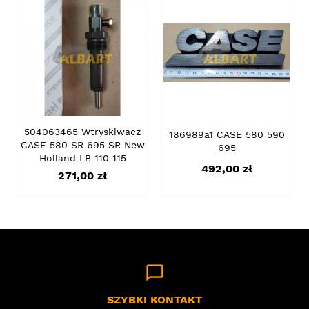
504063465 Wtryskiwacz
186989a1 CASE 580 590
CASE 580 SR 695 SR New
695
Holland LB 110 115
Cena
492,00 zł
Cena
271,00 zł
chat_bubble_outline
SZYBKI KONTAKT