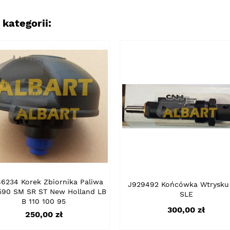
kategorii:
6234 Korek Zbiornika Paliwa
J929492 Końcówka Wtrysku
590 SM SR ST New Holland LB
SLE
B 110 100 95
Cena
300,00 zł
Cena
250,00 zł