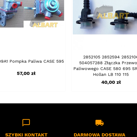
2852105 2852594 285210
09A1 Pompka Paliwa CASE 595
504057288 Złączka Przew
Paliwowego CASE 580 695 S
Cena
57,00 zł
Hollan LB 110 115
Cena
40,00 zł
chat_bubble_outline
local_shipping
SZYBKI KONTAKT
DARMOWA DOSTAWA