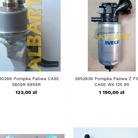
30266 Pompka Paliwa CASE
2852836 Pompka Paliwa Z Fi
580SR 695SR
CASE WX 125 95
Cena
Cena
123,00 zł
1 190,00 zł