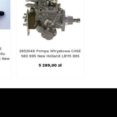
6
2852046 Pompa Wtryskowa CASE
odu
580 695 New Holland LB115 B95
R New
Cena
5 289,00 zł