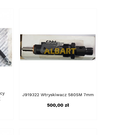
cy
J919322 Wtryskiwacz 580SM 7mm
E
Cena
500,00 zł