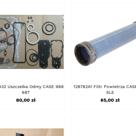
832 Uszczelka Odmy CASE 988
128782A1 Filtr Powietrza CAS
6BT
SLE
Cena
Cena
80,00 zł
65,00 zł