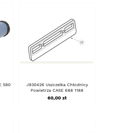
E 580
J930426 Uszczelka Chłodnicy
Powietrza CASE 688 1188
Cena
60,00 zł