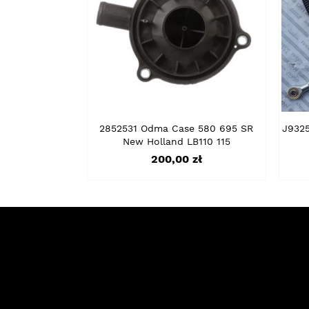
2852531 Odma Case 580 695 SR
J932
New Holland LB110 115
Cena
200,00 zł