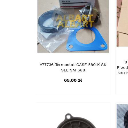
8
A77736 Termostat CASE 580 K SK
Przed
SLE SM 688
590 
Cena
65,00 zł