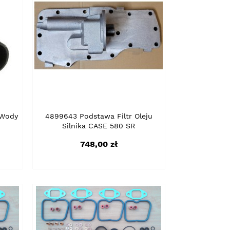
 Wody
4899643 Podstawa Filtr Oleju
Silnika CASE 580 SR
Cena
748,00 zł