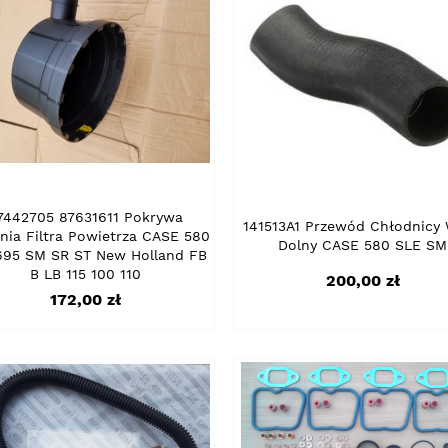
7442705 87631611 Pokrywa
141513A1 Przewód Chłodnicy
nia Filtra Powietrza CASE 580
Dolny CASE 580 SLE SM
695 SM SR ST New Holland FB
B LB 115 100 110
Cena
200,00 zł
Cena
172,00 zł