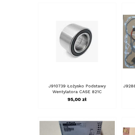
J910739 Łożysko Podstawy
J928
Wentylatora CASE 821C
Cena
95,00 zł