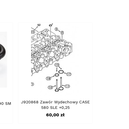
J920868 Zawór Wydechowy CASE
90 SM
580 SLE +0,25
Cena
60,00 zł