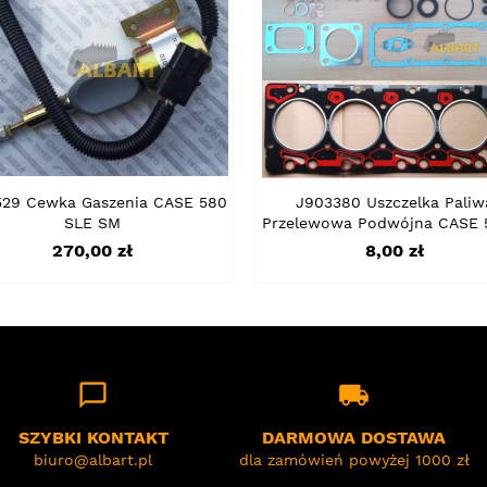
529 Cewka Gaszenia CASE 580
J903380 Uszczelka Paliw
SLE SM
Przelewowa Podwójna CASE 
Cena
Cena
270,00 zł
8,00 zł
chat_bubble_outline
local_shipping
SZYBKI KONTAKT
DARMOWA DOSTAWA
biuro@albart.pl
dla zamówień powyżej 1000 zł