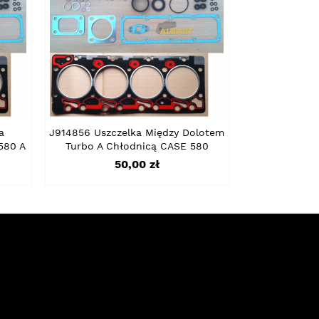
a
J914856 Uszczelka Między Dolotem
580 A
Turbo A Chłodnicą CASE 580
Cena
50,00 zł