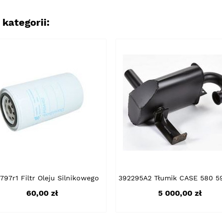
kategorii:
797r1 Filtr Oleju Silnikowego
392295A2 Tłumik CASE 580 5
Cena
Cena
60,00 zł
5 000,00 zł