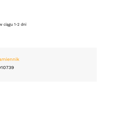
 ciągu 1-2 dni
amiennik
910739