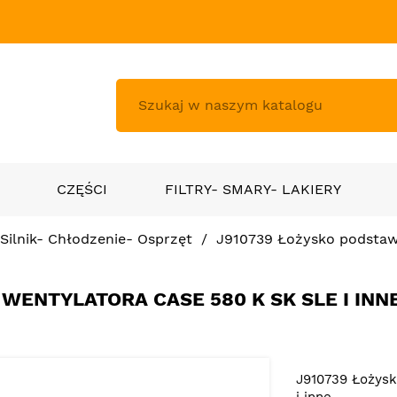
CZĘŚCI
FILTRY- SMARY- LAKIERY
Silnik- Chłodzenie- Osprzęt
J910739 Łożysko podstaw
WENTYLATORA CASE 580 K SK SLE I INN
J910739 Łożys
i inne