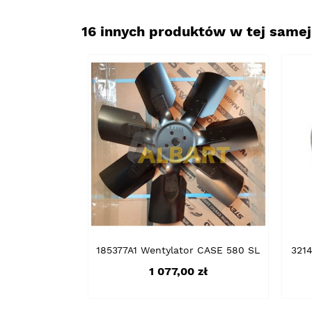
16 innych produktów w tej samej 
185377A1 Wentylator CASE 580 SL
3214
Cena
1 077,00 zł