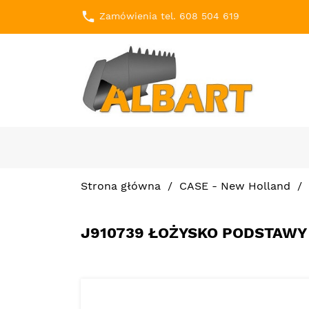
local_phone
Zamówienia tel. 608 504 619
Strona główna
CASE - New Holland
J910739 ŁOŻYSKO PODSTAWY 