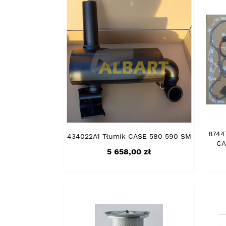
8744
434022A1 Tłumik CASE 580 590 SM
CA
Cena
5 658,00 zł