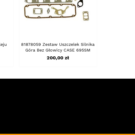
eju
81878059 Zestaw Uszczelek Silnika
Góra Bez Głowicy CASE 695SM
Cena
200,00 zł