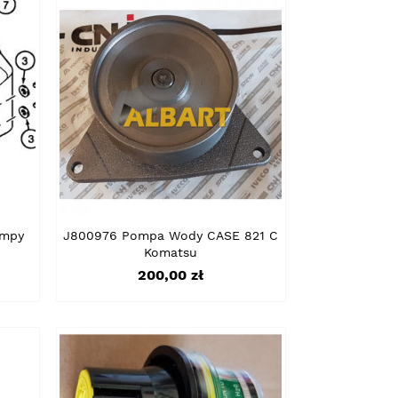
ompy
J800976 Pompa Wody CASE 821 C
Komatsu
Cena
200,00 zł