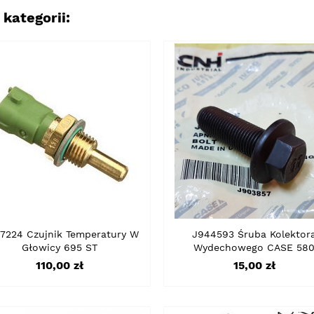
kategorii:
7224 Czujnik Temperatury W
J944593 Śruba Kolektor
Głowicy 695 ST
Wydechowego CASE 58
Cena
Cena
110,00 zł
15,00 zł