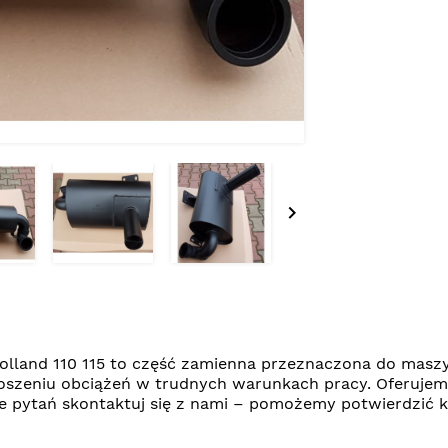

lland 110 115 to część zamienna przeznaczona do masz
oszeniu obciążeń w trudnych warunkach pracy. Oferuje
zie pytań skontaktuj się z nami – pomożemy potwierdzi