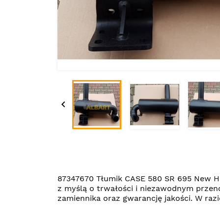

87347670 Tłumik CASE 580 SR 695 New Ho
z myślą o trwałości i niezawodnym przen
zamiennika oraz gwarancję jakości. W ra