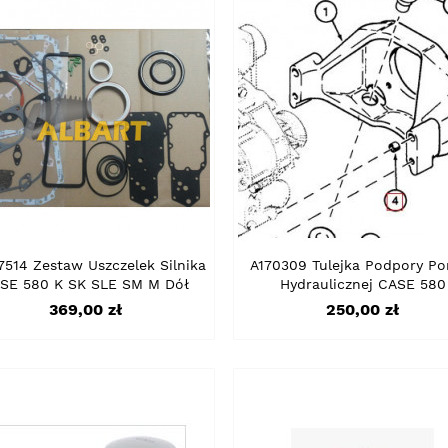
7514 Zestaw Uszczelek Silnika
A170309 Tulejka Podpory P
SE 580 K SK SLE SM M Dół
Hydraulicznej CASE 580
Cena
Cena
369,00 zł
250,00 zł