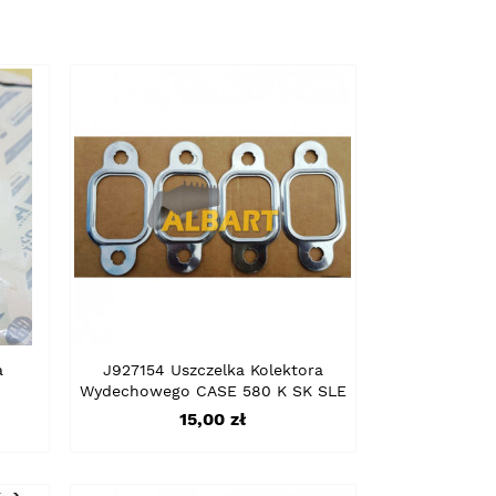
a
J927154 Uszczelka Kolektora
0
Wydechowego CASE 580 K SK SLE
Cena
15,00 zł