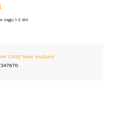
ł
 ciągu 1-2 dni
NH CASE New Holland
7347670