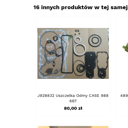
16 innych produktów w tej samej 
J928832 Uszczelka Odmy CASE 988
489
6BT
Cena
80,00 zł