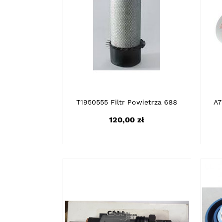
T1950555 Filtr Powietrza 688
A7
Cena
120,00 zł