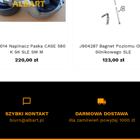
014 Napinacz Paska CASE 580
J904287 Bagnet Poziomu Ol
K SK SLE SM M
Silnikowego SLE
Cena
Cena
220,00 zł
123,00 zł
chat_bubble_outline
local_shipping
SZYBKI KONTAKT
DARMOWA DOSTAWA
biuro@albart.pl
dla zamówień powyżej 1000 zł