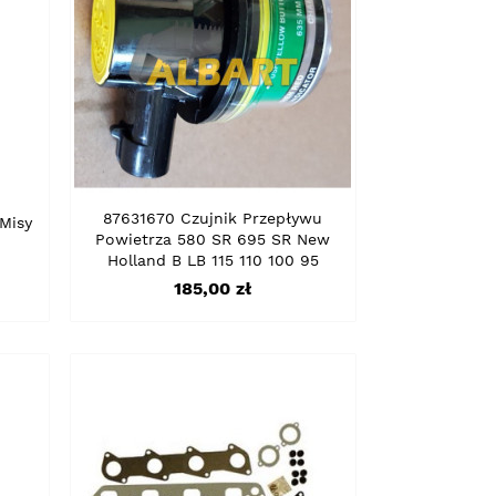
87631670 Czujnik Przepływu
Misy
Powietrza 580 SR 695 SR New
Holland B LB 115 110 100 95
Cena
185,00 zł