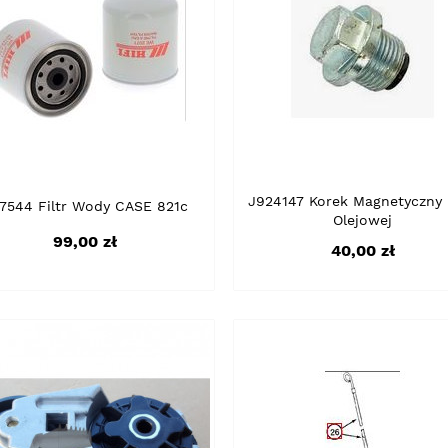
J924147 Korek Magnetyczny 
7544 Filtr Wody CASE 821c
Olejowej
Cena
99,00 zł
Cena
40,00 zł