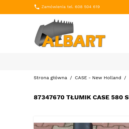
local_phone
Zamówienia tel. 608 504 619
Strona główna
CASE - New Holland
87347670 TŁUMIK CASE 580 S