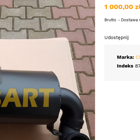
1 000,00 z
Brutto
Dostawa w
Udostępnij
Marka:
C
Indeks
8