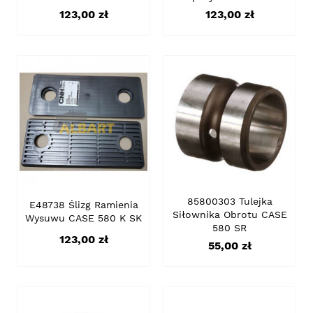
Cena
Cena
123,00 zł
123,00 zł
85800303 Tulejka
E48738 Ślizg Ramienia
Siłownika Obrotu CASE
Wysuwu CASE 580 K SK
580 SR
Cena
123,00 zł
Cena
55,00 zł