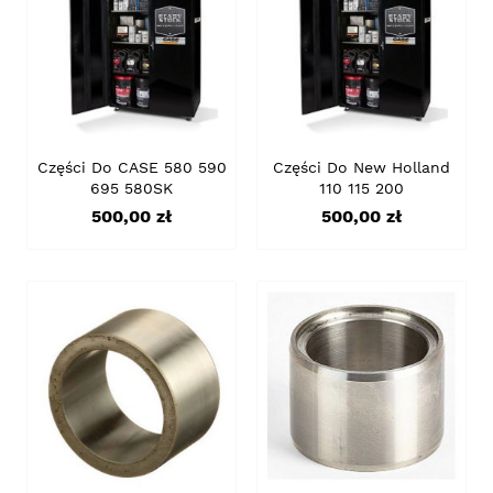
Części Do CASE 580 590
Części Do New Holland
695 580SK
110 115 200
Cena
Cena
500,00 zł
500,00 zł