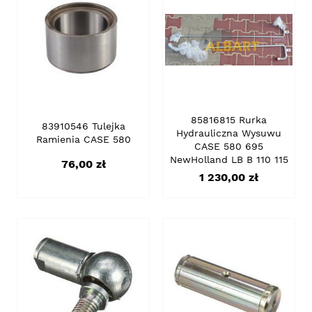
85816815 Rurka
83910546 Tulejka
Hydrauliczna Wysuwu
Ramienia CASE 580
CASE 580 695
NewHolland LB B 110 115
Cena
76,00 zł
Cena
1 230,00 zł