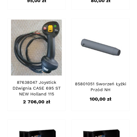
Cena
Cena
95,00 zł
80,00 zł
87638047 Joystick
85801051 Sworzeń Łyżki
Dźwignia CASE 695 ST
Przód NH
NEW Holland 115
Cena
100,00 zł
Cena
2 706,00 zł