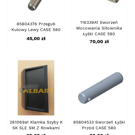
116339A1 Sworzeń
85804376 Przegub
Mocowania Siłownika
Kulowy Lewy CASE 580
Łyżki CASE 580
Cena
45,00 zł
Cena
70,00 zł
281069a1 Klamka Szyby K
85804533 Sworzeń Łyżki
SK SLE SM Z Rowkami
Przód CASE 580