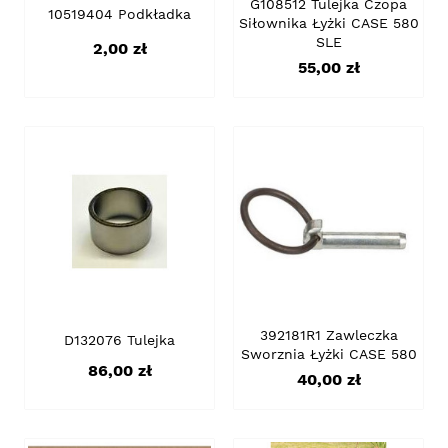
G108512 Tulejka Czopa
10519404 Podkładka
Siłownika Łyżki CASE 580
SLE
Cena
2,00 zł
Cena
55,00 zł
392181R1 Zawleczka
D132076 Tulejka
Sworznia Łyżki CASE 580
Cena
86,00 zł
Cena
40,00 zł