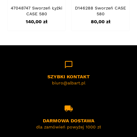
47048747 Sworzeń Łyżki
D146288 Sworzeń CASE
CASE 580
580
Cena
Cena
140,00 zł
80,00 zł
chat_bubble_outline
SZYBKI KONTAKT
biuro@albart.pl
local_shipping
DARMOWA DOSTAWA
dla zamówień powyżej 1000 zł