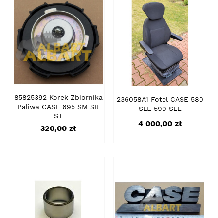
85825392 Korek Zbiornika
236058A1 Fotel CASE 580
Paliwa CASE 695 SM SR
SLE 590 SLE
ST
Cena
4 000,00 zł
Cena
320,00 zł