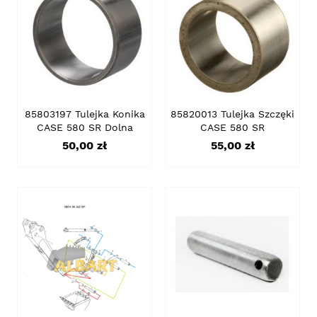
85803197 Tulejka Konika
85820013 Tulejka Szczęki
CASE 580 SR Dolna
CASE 580 SR
Cena
Cena
50,00 zł
55,00 zł