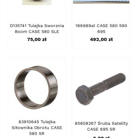
D135741 Tulejka Sworznia
186989a1 CASE 580 590
Boom CASE 580 SLE
695
Cena
Cena
75,00 zł
492,00 zł
83910645 Tulejka
85808267 Śruba Satelity
Siłownika Obrotu CASE
CASE 695 SR
580 SR
Cena