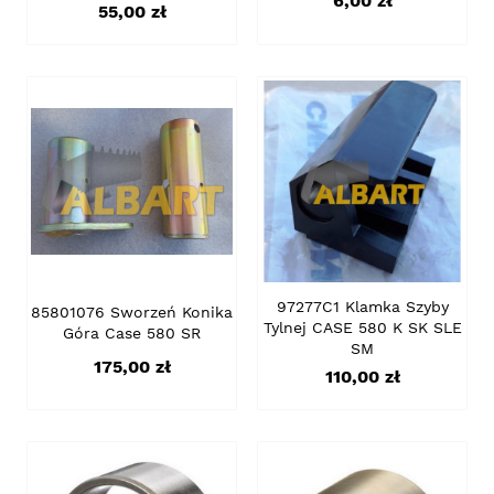
6,00 zł
Cena
55,00 zł
97277C1 Klamka Szyby
85801076 Sworzeń Konika
Tylnej CASE 580 K SK SLE
Góra Case 580 SR
SM
Cena
175,00 zł
Cena
110,00 zł