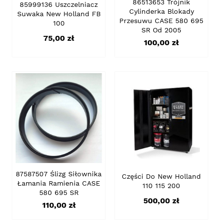
86513653 Trójnik
85999136 Uszczelniacz
Cylinderka Blokady
Suwaka New Holland FB
Przesuwu CASE 580 695
100
SR Od 2005
Cena
75,00 zł
Cena
100,00 zł
87587507 Ślizg Siłownika
Części Do New Holland
Łamania Ramienia CASE
110 115 200
580 695 SR
Cena
500,00 zł
Cena
110,00 zł