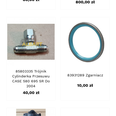
Cena
800,00 zł
85803335 Trójnik
83931289 Zgarniacz
Cylinderka Przesuwu
CASE 580 695 SR Do
Cena
10,00 zł
2004
Cena
40,00 zł