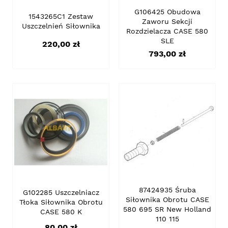
G106425 Obudowa
1543265C1 Zestaw
Zaworu Sekcji
Uszczelnień Siłownika
Rozdzielacza CASE 580
SLE
Cena
220,00 zł
Cena
793,00 zł
87424935 Śruba
G102285 Uszczelniacz
Siłownika Obrotu CASE
Tłoka Siłownika Obrotu
580 695 SR New Holland
CASE 580 K
110 115
Cena
80,00 zł