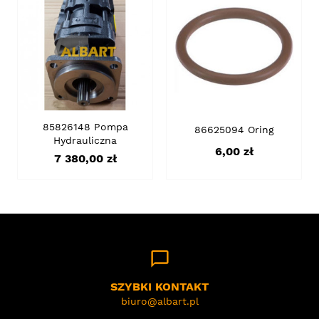
85826148 Pompa
86625094 Oring
Hydrauliczna
Cena
6,00 zł
Cena
7 380,00 zł
chat_bubble_outline
SZYBKI KONTAKT
biuro@albart.pl