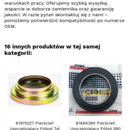
warunkach pracy. Oferujemy szybką wysyłkę,
wsparcie w doborze zamiennika oraz gwarancję
jakości. W razie pytań skontaktuj się z nami –
pomożemy potwierdzić kompatybilność po numerze
OEM.
16 innych produktów w tej samej
kategorii:
81875227 Pierścień
81866390 Pierścień
Uszczelniający Półosi Tył
Uszczelniający Półoś 580