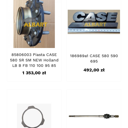
85806003 Piasta CASE
186989a1 CASE 580 590
580 SR SM NEW Holland
695
LB B FB 110 100 95 85
Cena
492,00 zł
Cena
1 353,00 zł