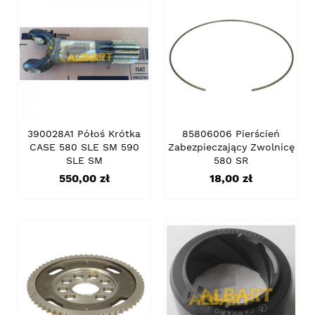
390028A1 Półoś Krótka
85806006 Pierścień
CASE 580 SLE SM 590
Zabezpieczający Zwolnicę
SLE SM
580 SR
Cena
Cena
550,00 zł
18,00 zł