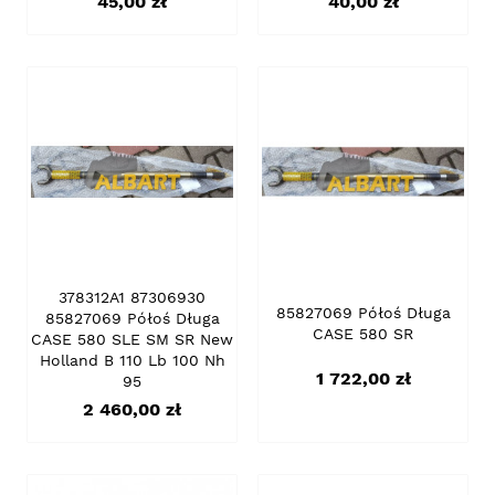
Cena
Cena
45,00 zł
40,00 zł
378312A1 87306930
85827069 Półoś Długa
85827069 Półoś Długa
CASE 580 SR
CASE 580 SLE SM SR New
Holland B 110 Lb 100 Nh
Cena
1 722,00 zł
95
Cena
2 460,00 zł