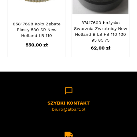
87417600 Łożysko
85817698 Koło Zębate
Sworznia Zwrotnicy New
Piasty 580 SR New
Holland B LB FB 110 100
Holland LB 110
95 85 75
Cena
550,00 zł
Cena
62,00 zł
chat_bubble_outline
SZYBKI KONTAKT
biuro@albart.pl
local_shipping