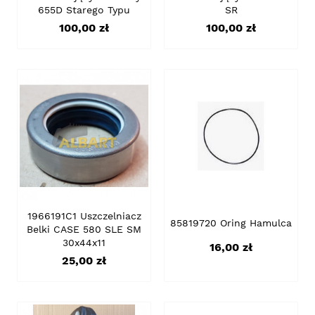
655D Starego Typu
SR
Cena
Cena
100,00 zł
100,00 zł
1966191C1 Uszczelniacz
85819720 Oring Hamulca
Belki CASE 580 SLE SM
30x44x11
Cena
16,00 zł
Cena
25,00 zł