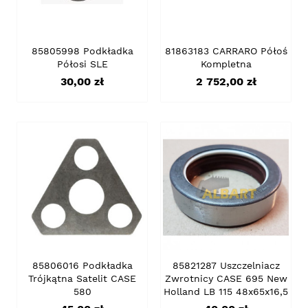
85805998 Podkładka
81863183 CARRARO Półoś
Półosi SLE
Kompletna
Cena
Cena
30,00 zł
2 752,00 zł
85806016 Podkładka
85821287 Uszczelniacz
Trójkątna Satelit CASE
Zwrotnicy CASE 695 New
580
Holland LB 115 48x65x16,5