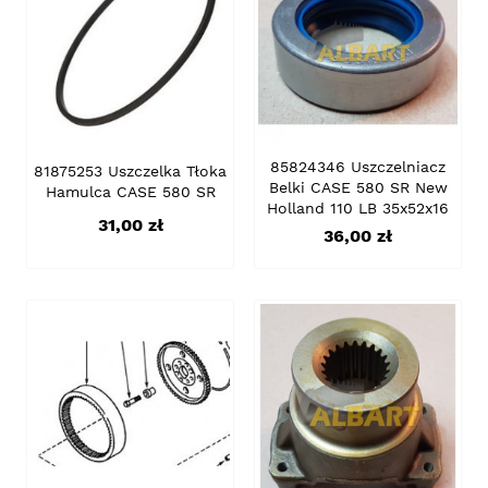
85824346 Uszczelniacz
81875253 Uszczelka Tłoka
Belki CASE 580 SR New
Hamulca CASE 580 SR
Holland 110 LB 35x52x16
Cena
31,00 zł
Cena
36,00 zł