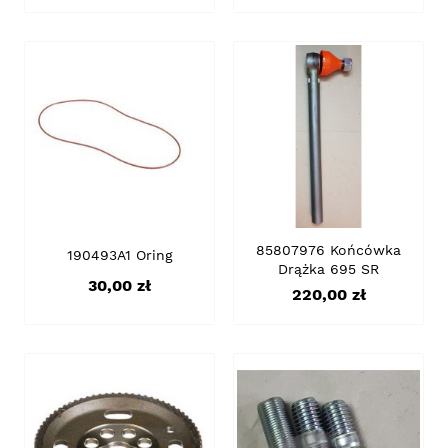
85807976 Końcówka
190493A1 Oring
Drążka 695 SR
Cena
30,00 zł
Cena
220,00 zł