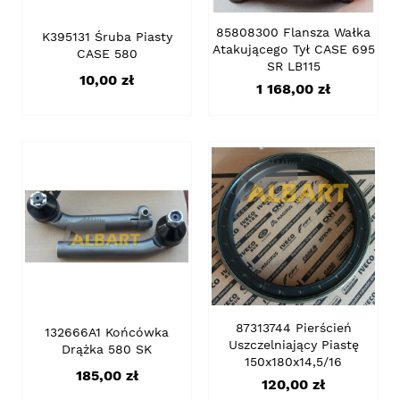
85808300 Flansza Wałka
K395131 Śruba Piasty
Atakującego Tył CASE 695
CASE 580
SR LB115
Cena
10,00 zł
Cena
1 168,00 zł
87313744 Pierścień
132666A1 Końcówka
Uszczelniający Piastę
Drążka 580 SK
150x180x14,5/16
Cena
185,00 zł
Cena
120,00 zł