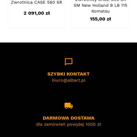
Zwrotnica CASE 580 SR
SM New Holland B LB 115
Komatsu
Cena
2 091,00 zł
Cena
155,00 zł
chat_bubble_outline
SZYBKI KONTAKT
biuro@albart.pl
local_shipping
DARMOWA DOSTAWA
dla zamówień powyżej 1000 zł