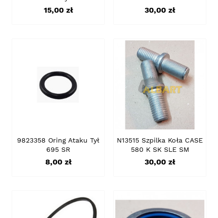
Cena
Cena
15,00 zł
30,00 zł
9823358 Oring Ataku Tył
N13515 Szpilka Koła CASE
695 SR
580 K SK SLE SM
Cena
Cena
8,00 zł
30,00 zł