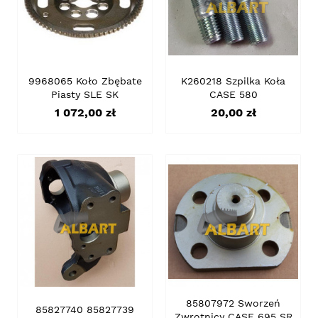
9968065 Koło Zbębate
K260218 Szpilka Koła
Piasty SLE SK
CASE 580
Cena
Cena
1 072,00 zł
20,00 zł
85807972 Sworzeń
85827740 85827739
Zwrotnicy CASE 695 SR