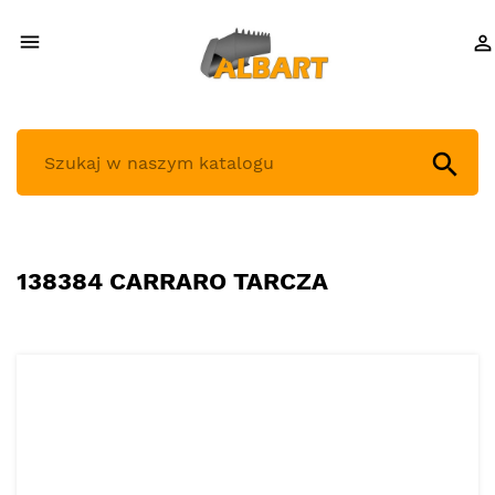



138384 CARRARO TARCZA