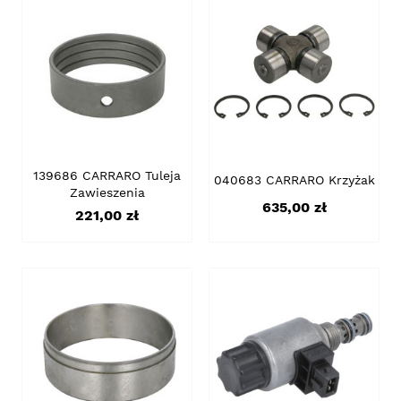
139686 CARRARO Tuleja
040683 CARRARO Krzyżak
Zawieszenia
Cena
635,00 zł
Cena
221,00 zł