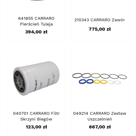
641855 CARRARO
210343 CARRARO Zawór
Pierścień Tuleja
Cena
775,00 zł
Cena
394,00 zł
040701 CARRARO Filtr
049214 CARRARO Zestaw
Skrzyni Biegów
Uszczelnień
Cena
Cena
123,00 zł
667,00 zł