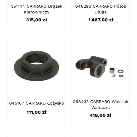
351144 CARRARO Drążek
046295 CARRARO Półoś
Kierowniczy
Długa
Cena
Cena
315,00 zł
1 467,00 zł
068433 CARRARO Wieszak
045167 CARRARO Łożysko
Wahacza
Cena
111,00 zł
Cena
418,00 zł