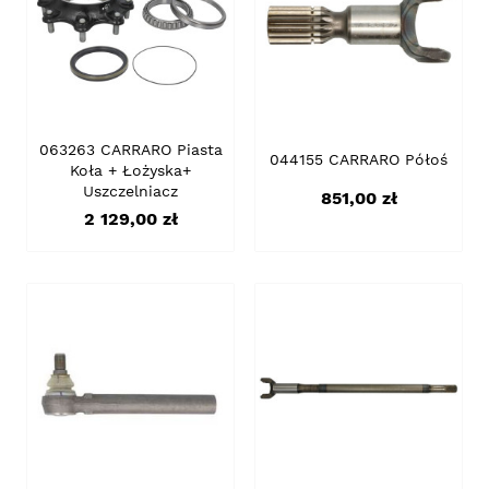
063263 CARRARO Piasta
044155 CARRARO Półoś
Koła + Łożyska+
Uszczelniacz
Cena
851,00 zł
Cena
2 129,00 zł