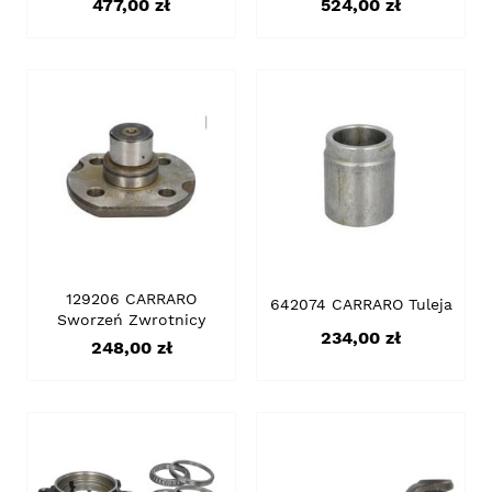
Cena
Cena
477,00 zł
524,00 zł
129206 CARRARO
642074 CARRARO Tuleja
Sworzeń Zwrotnicy
Cena
234,00 zł
Cena
248,00 zł