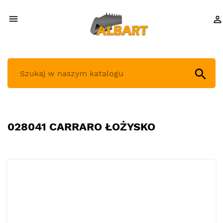



028041 CARRARO ŁOŻYSKO