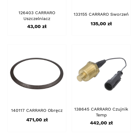
126403 CARRARO
133155 CARRARO Sworzeń
Uszczelniacz
Cena
135,00 zł
Cena
43,00 zł
138645 CARRARO Czujnik
140117 CARRARO Obręcz
Temp
Cena
471,00 zł
Cena
442,00 zł