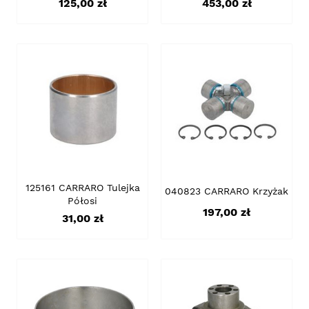
Cena
Cena
125,00 zł
453,00 zł
125161 CARRARO Tulejka
040823 CARRARO Krzyżak
Półosi
Cena
197,00 zł
Cena
31,00 zł