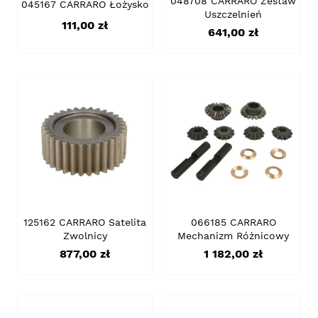
048708 CARRARO Zestaw
045167 CARRARO Łożysko
Uszczelnień
Cena
111,00 zł
Cena
641,00 zł
125162 CARRARO Satelita
066185 CARRARO
Zwolnicy
Mechanizm Różnicowy
Cena
Cena
877,00 zł
1 182,00 zł