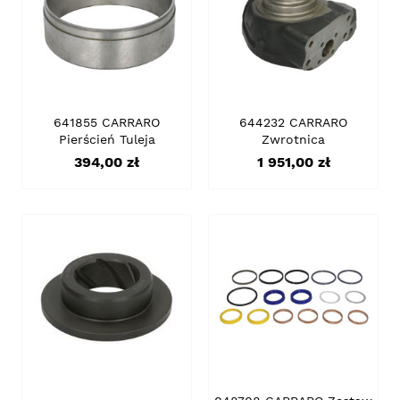
641855 CARRARO
644232 CARRARO
Pierścień Tuleja
Zwrotnica
Cena
Cena
394,00 zł
1 951,00 zł