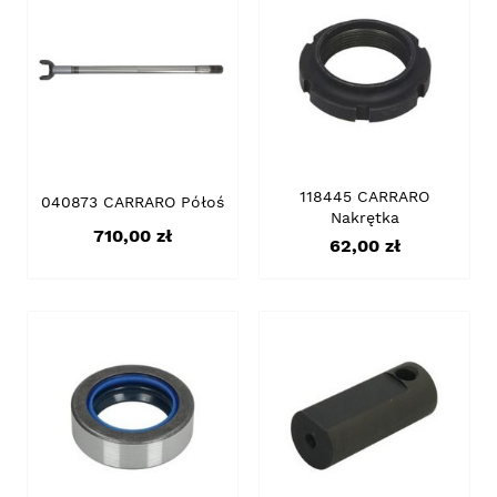
118445 CARRARO
040873 CARRARO Półoś
Nakrętka
Cena
710,00 zł
Cena
62,00 zł