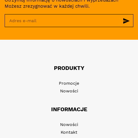
Otrzymuj informację o nowościach i wyprzedażach
Możesz zrezygnować w każdej chwili.
send
PRODUKTY
Promocje
Nowości
INFORMACJE
Nowości
Kontakt