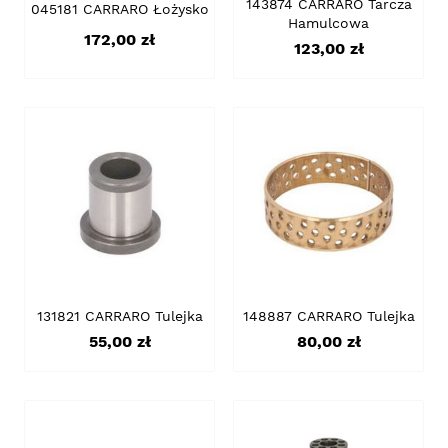
143874 CARRARO Tarcza
045181 CARRARO Łożysko
Hamulcowa
Cena
172,00 zł
Cena
123,00 zł
131821 CARRARO Tulejka
148887 CARRARO Tulejka
Cena
Cena
55,00 zł
80,00 zł