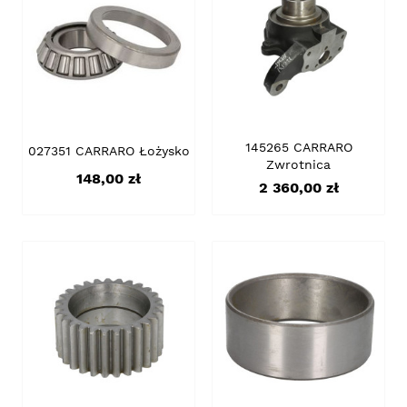
145265 CARRARO
027351 CARRARO Łożysko
Zwrotnica
Cena
148,00 zł
Cena
2 360,00 zł