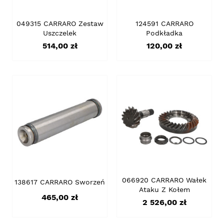
049315 CARRARO Zestaw
124591 CARRARO
Uszczelek
Podkładka
Cena
Cena
514,00 zł
120,00 zł
066920 CARRARO Wałek
138617 CARRARO Sworzeń
Ataku Z Kołem
Cena
465,00 zł
Cena
2 526,00 zł