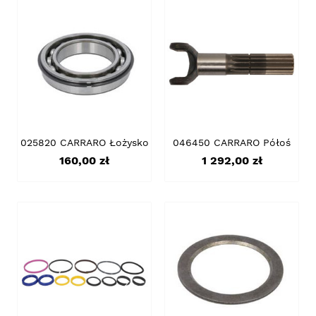
025820 CARRARO Łożysko
046450 CARRARO Półoś
Cena
Cena
160,00 zł
1 292,00 zł