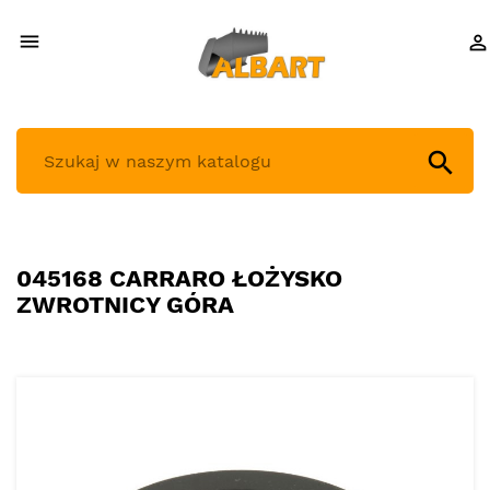



045168 CARRARO ŁOŻYSKO
ZWROTNICY GÓRA