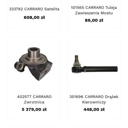
101565 CARRARO Tuleja
333792 CARRARO Satelita
Zawieszenia Mostu
Cena
608,00 zł
Cena
86,00 zł
402577 CARRARO
351696 CARRARO Drążek
Zwrotnica
Kierowniczy
Cena
Cena
5 379,00 zł
448,00 zł