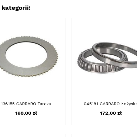
kategorii:
136155 CARRARO Tarcza
045181 CARRARO Łożysk
Cena
Cena
160,00 zł
172,00 zł