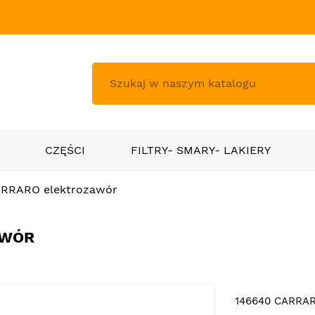
CZĘŚCI
FILTRY- SMARY- LAKIERY
ARRARO elektrozawór
AWÓR
146640 CARRAR