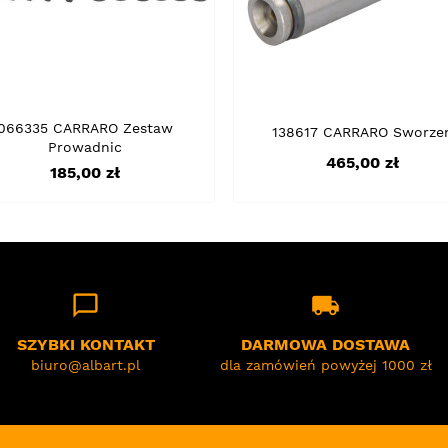
066335 CARRARO Zestaw
138617 CARRARO Sworze
Prowadnic
Cena
465,00 zł
Cena
185,00 zł
chat_bubble_outline
local_shipping
SZYBKI KONTAKT
DARMOWA DOSTAWA
biuro@albart.pl
dla zamówień powyżej 1000 zł