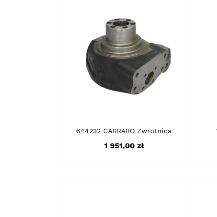
644232 CARRARO Zwrotnica
Cena
1 951,00 zł