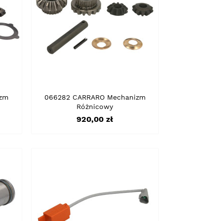
zm
066282 CARRARO Mechanizm
Różnicowy
Cena
920,00 zł