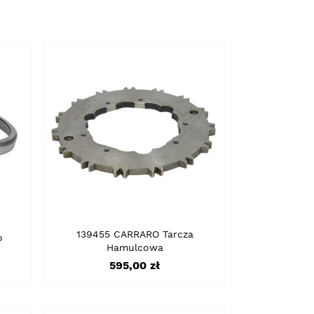
139455 CARRARO Tarcza
o
Hamulcowa
Cena
595,00 zł