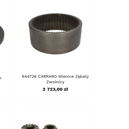
644728 CARRARO Wienice Zębaty
o
Zwolnicy
Cena
2 723,00 zł