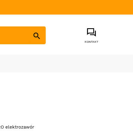

KONTAKT
O elektrozawór