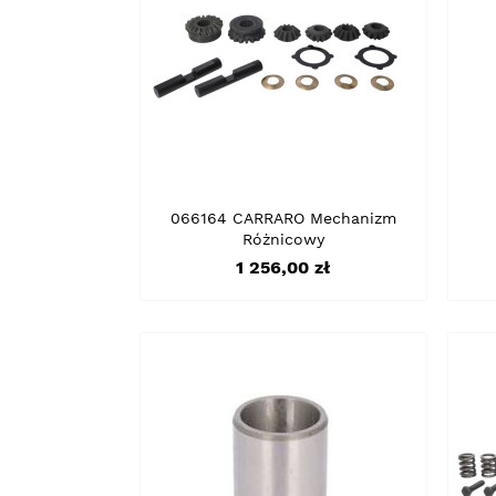
066164 CARRARO Mechanizm
Różnicowy
Cena
1 256,00 zł