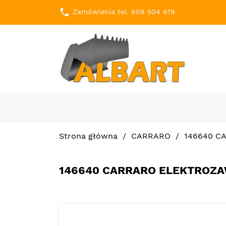
local_phone
Zamówienia tel. 608 504 619
Strona główna
CARRARO
146640 C
146640 CARRARO ELEKTROZ