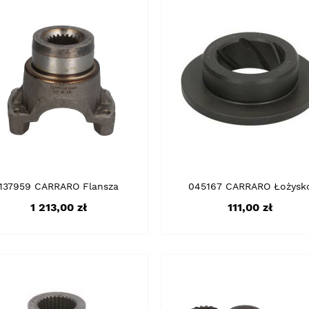
137959 CARRARO Flansza
045167 CARRARO Łożysk
Cena
Cena
1 213,00 zł
111,00 zł