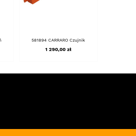
ń
581894 CARRARO Czujnik
Cena
1 290,00 zł