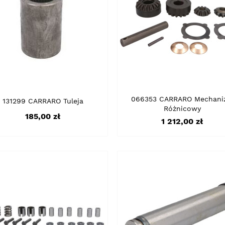
066353 CARRARO Mechani
131299 CARRARO Tuleja
Różnicowy
Cena
185,00 zł
Cena
1 212,00 zł