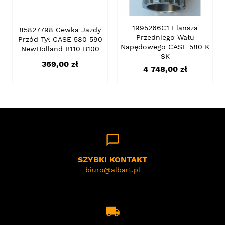
1995266C1 Flansza
85827798 Cewka Jazdy
Przedniego Wału
Przód Tył CASE 580 590
Napędowego CASE 580 K
NewHolland B110 B100
SK
Cena
369,00 zł
Cena
4 748,00 zł
chat_bubble_outline
SZYBKI KONTAKT
biuro@albart.pl
local_shipping