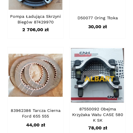
Pompa Ładująca Skrzyni
D50077 Oring Tłoka
Biegów 87429970
Cena
30,00 zł
Cena
2 706,00 zł
87550092 Obejma
83962386 Tarcza Cierna
Krzyżaka Wału CASE 580
Ford 655 555
K SK
Cena
44,00 zł
Cena
78,00 zł