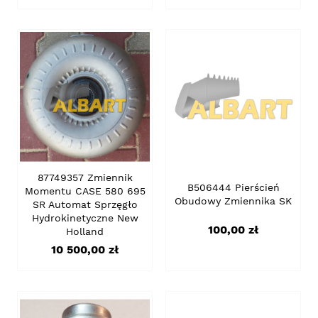
87749357 Zmiennik
B506444 Pierścień
Momentu CASE 580 695
Obudowy Zmiennika SK
SR Automat Sprzęgło
Hydrokinetyczne New
Cena
100,00 zł
Holland
Cena
10 500,00 zł