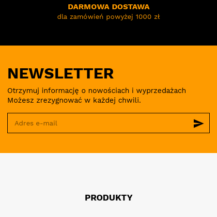
DARMOWA DOSTAWA
dla zamówień powyżej 1000 zł
NEWSLETTER
Otrzymuj informację o nowościach i wyprzedażach
Możesz zrezygnować w każdej chwili.
send
PRODUKTY