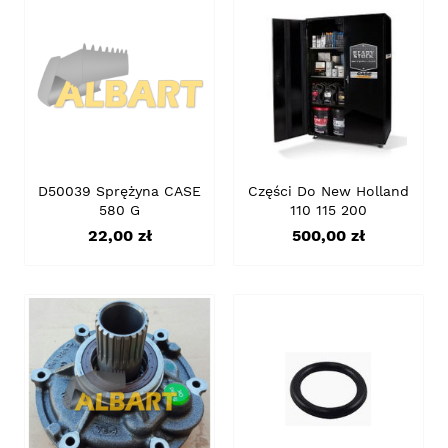
D50039 Sprężyna CASE
Części Do New Holland
580 G
110 115 200
Cena
Cena
22,00 zł
500,00 zł