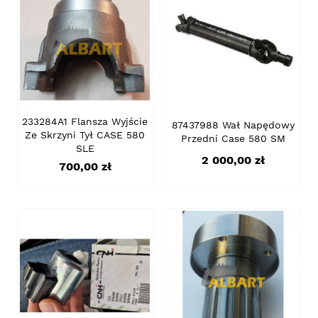
233284A1 Flansza Wyjście
87437988 Wał Napędowy
Ze Skrzyni Tył CASE 580
Przedni Case 580 SM
SLE
Cena
2 000,00 zł
Cena
700,00 zł