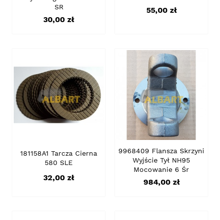
SR
Cena
55,00 zł
Cena
30,00 zł
9968409 Flansza Skrzyni
181158A1 Tarcza Cierna
Wyjście Tył NH95
580 SLE
Mocowanie 6 Śr
Cena
32,00 zł
Cena
984,00 zł