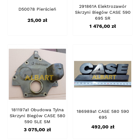
291861A Elektrozawór
D50078 Pierścień
Skrzyni Biegów CASE 590
695 SR
Cena
25,00 zł
Cena
1 476,00 zł
181197a1 Obudowa Tylna
186989a1 CASE 580 590
Skrzyni Biegów CASE 580
695
590 SLE SM
Cena
492,00 zł
Cena
3 075,00 zł