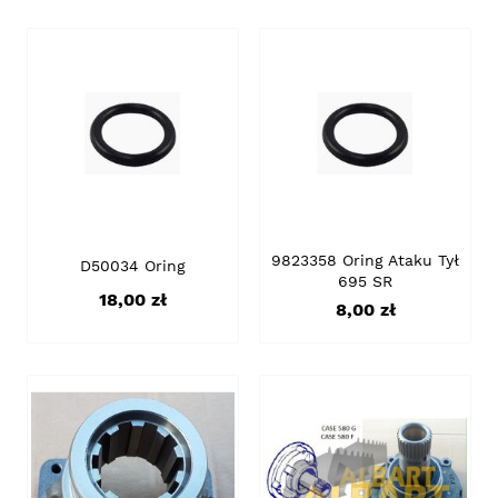
9823358 Oring Ataku Tył
D50034 Oring
695 SR
Cena
18,00 zł
Cena
8,00 zł