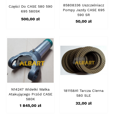
85808336 Uszczelniacz
Części Do CASE 580 590
Pompy Jazdy CASE 695
695 580SK
590 SR
Cena
500,00 zł
Cena
50,00 zł
N14247 Widełki Wałka
181158A1 Tarcza Cierna
Atakującego Przód CASE
580 SLE
580K
Cena
32,00 zł
Cena
1 845,00 zł