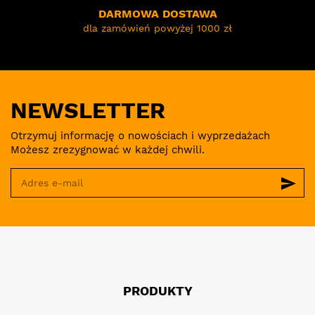
DARMOWA DOSTAWA
dla zamówień powyżej 1000 zł
NEWSLETTER
Otrzymuj informację o nowościach i wyprzedażach
Możesz zrezygnować w każdej chwili.
send
PRODUKTY