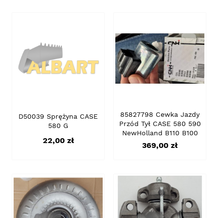
85827798 Cewka Jazdy
D50039 Sprężyna CASE
Przód Tył CASE 580 590
580 G
NewHolland B110 B100
Cena
22,00 zł
Cena
369,00 zł