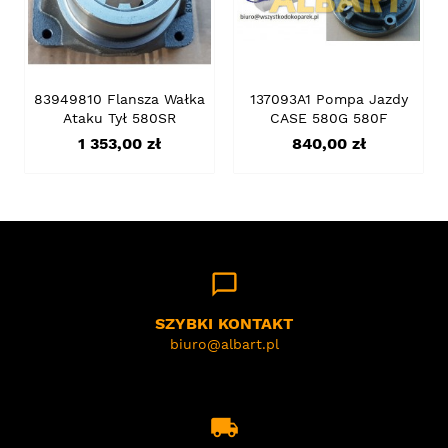
83949810 Flansza Wałka
137093A1 Pompa Jazdy
Ataku Tył 580SR
CASE 580G 580F
Cena
Cena
1 353,00 zł
840,00 zł
chat_bubble_outline
SZYBKI KONTAKT
biuro@albart.pl
local_shipping