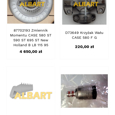
87702193 Zmiennik
D73649 Krzyżak Wału
Momentu CASE 580 ST
CASE 580 F G
590 ST 695 ST New
Holland B LB 115 95
Cena
220,00 zł
Cena
4 650,00 zł