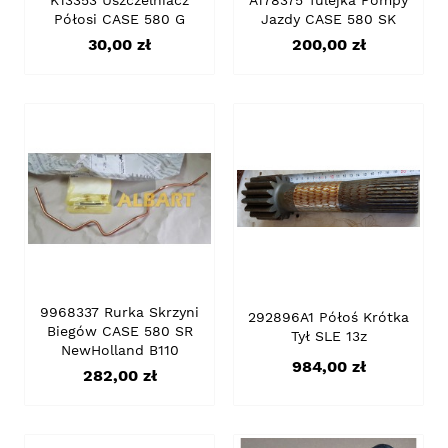
K13353 Uszczelniacz
A178375 Tulejka Pompy
Półosi CASE 580 G
Jazdy CASE 580 SK
Cena
Cena
30,00 zł
200,00 zł
9968337 Rurka Skrzyni
292896A1 Półoś Krótka
Biegów CASE 580 SR
Tył SLE 13z
NewHolland B110
Cena
984,00 zł
Cena
282,00 zł