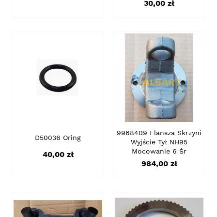
Cena
30,00 zł
9968409 Flansza Skrzyni
D50036 Oring
Wyjście Tył NH95
Mocowanie 6 Śr
Cena
40,00 zł
Cena
984,00 zł