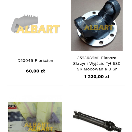
3523682M1 Flansza
D50049 Pierścień
Skrzyni Wyjście Tył 580
SR Mocowanie 8 Śr
Cena
60,00 zł
Cena
1 230,00 zł