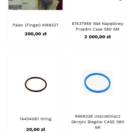
87437988 Wał Napędowy
Palec (finger) A188527
Przedni Case 580 SM
Cena
200,00 zł
Cena
2 000,00 zł
9968226 Uszczelniacz
14454081 Oring
Skrzyni Biegów CASE 580
SR
Cena
20,00 zł