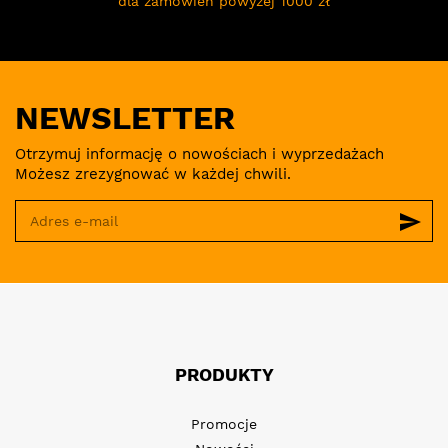
dla zamówień powyżej 1000 zł
NEWSLETTER
Otrzymuj informację o nowościach i wyprzedażach
Możesz zrezygnować w każdej chwili.
send
PRODUKTY
Promocje