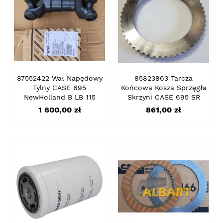
87552422 Wał Napędowy
85823863 Tarcza
Tylny CASE 695
Końcowa Kosza Sprzęgła
NewHolland B LB 115
Skrzyni CASE 695 SR
Cena
Cena
1 600,00 zł
861,00 zł