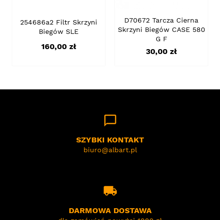
D70672 Tarcza Cierna
254686a2 Filtr Skrzyni
Skrzyni Biegów CASE 580
Biegów SLE
G F
Cena
160,00 zł
Cena
30,00 zł
chat_bubble_outline
SZYBKI KONTAKT
biuro@albart.pl
local_shipping
DARMOWA DOSTAWA