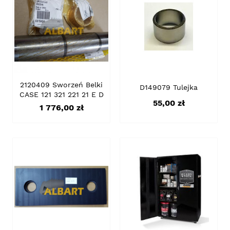
2120409 Sworzeń Belki
D149079 Tulejka
CASE 121 321 221 21 E D
Cena
55,00 zł
Cena
1 776,00 zł