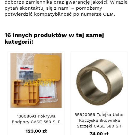
doborze zamiennika oraz gwarancję jakości. W razie
pytań skontaktuj się z nami – pomożemy
potwierdzić kompatybilność po numerze OEM.
16 innych produktów w tej samej
kategorii:
85820056 Tulejka Ucho
138086A1 Pokrywa
Tłoczyska Siłownika
Podpory CASE 580 SLE
Szczęki CASE 580 SR
Cena
123,00 zł
Cena
74,00 zł