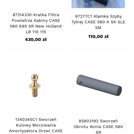
87314330 Kratka Filtra
97277C1 Klamka Szyby
Powietrza Kabiny CASE
Tylnej CASE 580 K SK SLE
580 695 SR New Holland
SM
LB 110 115
Cena
110,00 zł
Cena
430,00 zł
1340345C1 Sworzeń
85803192 Sworzeń
Kulowy Mocowania
Obrotu Konia CASE 580
Amortyzatora Drzwi CASE
SR