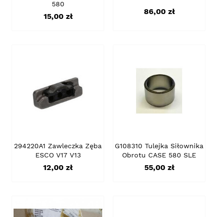
580
Cena
86,00 zł
Cena
15,00 zł
294220A1 Zawleczka Zęba
G108310 Tulejka Siłownika
ESCO V17 V13
Obrotu CASE 580 SLE
Cena
Cena
12,00 zł
55,00 zł