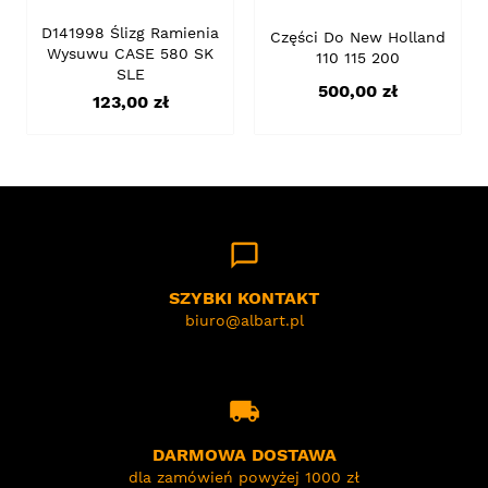
D141998 Ślizg Ramienia
Części Do New Holland
Wysuwu CASE 580 SK
110 115 200
SLE
Cena
500,00 zł
Cena
123,00 zł
chat_bubble_outline
SZYBKI KONTAKT
biuro@albart.pl
local_shipping
DARMOWA DOSTAWA
dla zamówień powyżej 1000 zł