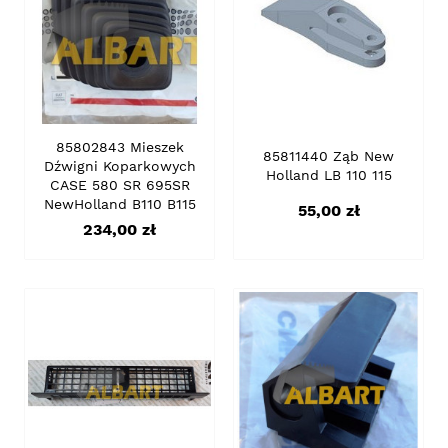
85802843 Mieszek
85811440 Ząb New
Dźwigni Koparkowych
Holland LB 110 115
CASE 580 SR 695SR
NewHolland B110 B115
Cena
55,00 zł
Cena
234,00 zł