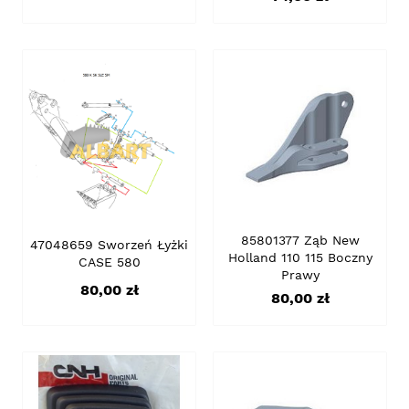
85801377 Ząb New
47048659 Sworzeń Łyżki
Holland 110 115 Boczny
CASE 580
Prawy
Cena
80,00 zł
Cena
80,00 zł