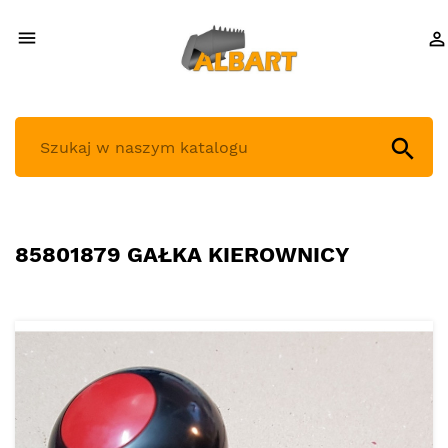



85801879 GAŁKA KIEROWNICY