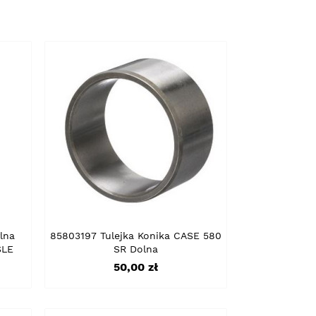
lna
85803197 Tulejka Konika CASE 580
SLE
SR Dolna
Cena
50,00 zł