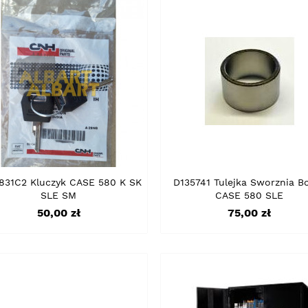
831C2 Kluczyk CASE 580 K SK
D135741 Tulejka Sworznia 
SLE SM
CASE 580 SLE
Cena
Cena
50,00 zł
75,00 zł