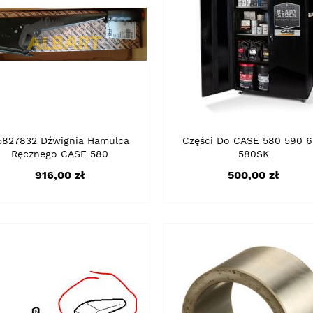
5827832 Dźwignia Hamulca
Części Do CASE 580 590 
Ręcznego CASE 580
580SK
Cena
Cena
916,00 zł
500,00 zł