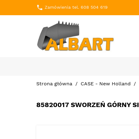
local_phone
Zamówienia tel. 608 504 619
Strona główna
CASE - New Holland
85820017 SWORZEŃ GÓRNY SI