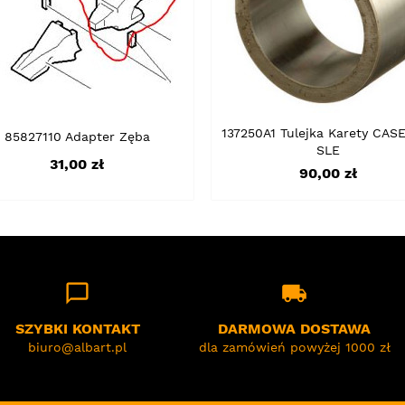
137250A1 Tulejka Karety CAS
85827110 Adapter Zęba
SLE
Cena
31,00 zł
Cena
90,00 zł
chat_bubble_outline
local_shipping
SZYBKI KONTAKT
DARMOWA DOSTAWA
biuro@albart.pl
dla zamówień powyżej 1000 zł