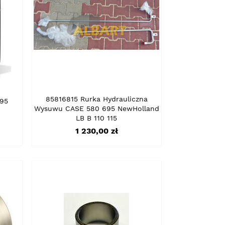
85816815 Rurka Hydrauliczna
695
Wysuwu CASE 580 695 NewHolland
LB B 110 115
Cena
1 230,00 zł