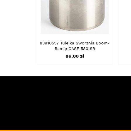
83910557 Tulejka Sworznia Boom-
Ramię CASE 580 SR
Cena
86,00 zł