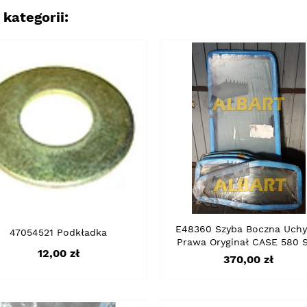
kategorii:
E48360 Szyba Boczna Uchy
47054521 Podkładka
Prawa Oryginał CASE 580 
Cena
12,00 zł
Cena
370,00 zł