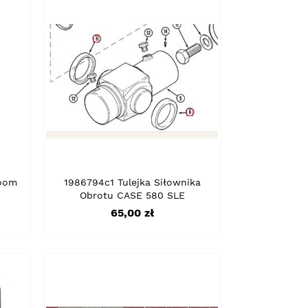
Boom
1986794c1 Tulejka Siłownika
Obrotu CASE 580 SLE
Cena
65,00 zł