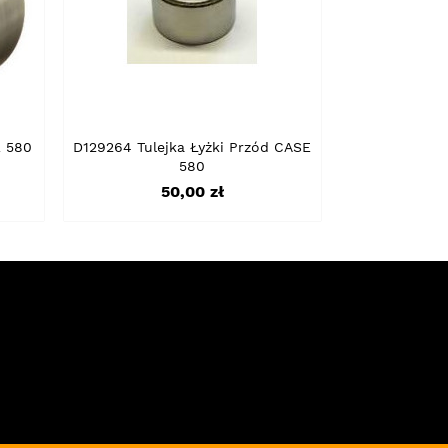
E 580
D129264 Tulejka Łyżki Przód CASE
580
Cena
50,00 zł