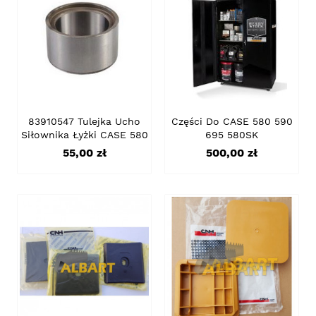
83910547 Tulejka Ucho
Części Do CASE 580 590
Siłownika Łyżki CASE 580
695 580SK
Cena
Cena
55,00 zł
500,00 zł