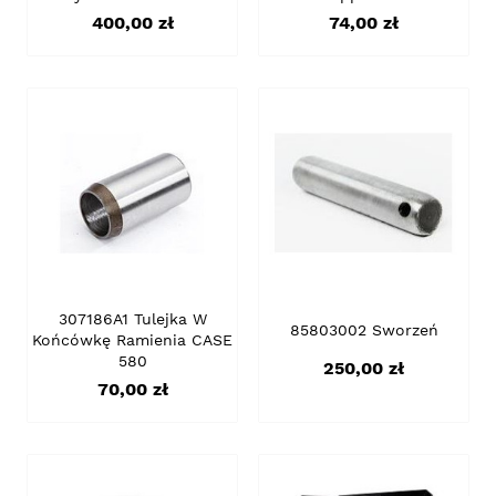
Cena
Cena
400,00 zł
74,00 zł
307186A1 Tulejka W
85803002 Sworzeń
Końcówkę Ramienia CASE
580
Cena
250,00 zł
Cena
70,00 zł