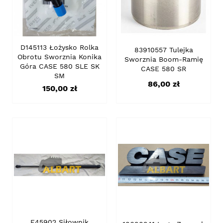
D145113 Łożysko Rolka
83910557 Tulejka
Obrotu Sworznia Konika
Sworznia Boom-Ramię
Góra CASE 580 SLE SK
CASE 580 SR
SM
Cena
86,00 zł
Cena
150,00 zł
E45902 Siłownik