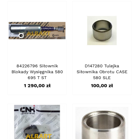
84226796 Siłownik
D147280 Tulejka
Blokady Wysięgnika 580
Siłownika Obrotu CASE
695 T ST
580 SLE
Cena
Cena
1 290,00 zł
100,00 zł