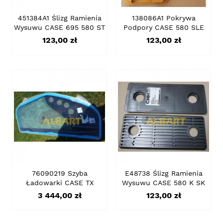
451384A1 Ślizg Ramienia
138086A1 Pokrywa
Wysuwu CASE 695 580 ST
Podpory CASE 580 SLE
Cena
Cena
123,00 zł
123,00 zł
76090219 Szyba
E48738 Ślizg Ramienia
Ładowarki CASE TX
Wysuwu CASE 580 K SK
Cena
Cena
3 444,00 zł
123,00 zł