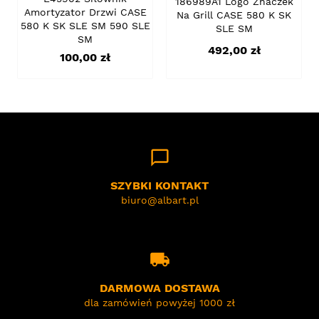
186989A1 Logo Znaczek
Amortyzator Drzwi CASE
Na Grill CASE 580 K SK
580 K SK SLE SM 590 SLE
SLE SM
SM
Cena
492,00 zł
Cena
100,00 zł
chat_bubble_outline
SZYBKI KONTAKT
biuro@albart.pl
local_shipping
DARMOWA DOSTAWA
dla zamówień powyżej 1000 zł