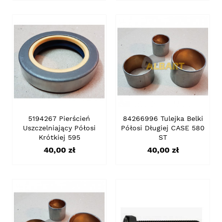
5194267 Pierścień
84266996 Tulejka Belki
Uszczelniający Półosi
Półosi Długiej CASE 580
Krótkiej 595
ST
Cena
Cena
40,00 zł
40,00 zł