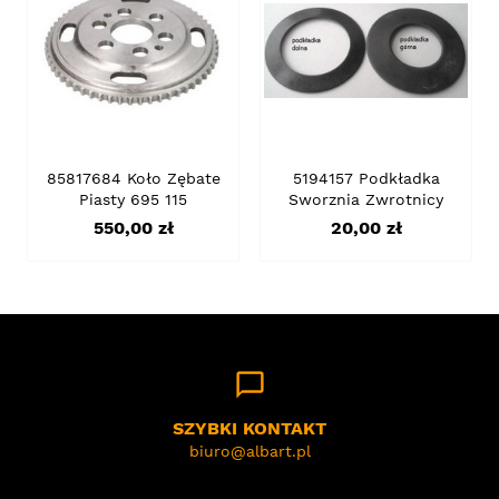
85817684 Koło Zębate
5194157 Podkładka
Piasty 695 115
Sworznia Zwrotnicy
Cena
Cena
550,00 zł
20,00 zł
chat_bubble_outline
SZYBKI KONTAKT
biuro@albart.pl