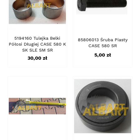
5194160 Tulejka Belki
85806013 Śruba Piasty
Półosi Długiej CASE 580 K
CASE 580 SR
SK SLE SM SR
Cena
5,00 zł
Cena
30,00 zł