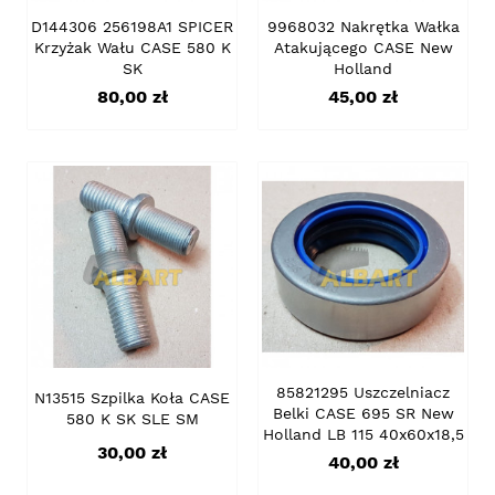
D144306 256198A1 SPICER
9968032 Nakrętka Wałka
Krzyżak Wału CASE 580 K
Atakującego CASE New
SK
Holland
Cena
Cena
80,00 zł
45,00 zł
85821295 Uszczelniacz
N13515 Szpilka Koła CASE
Belki CASE 695 SR New
580 K SK SLE SM
Holland LB 115 40x60x18,5
Cena
30,00 zł
Cena
40,00 zł