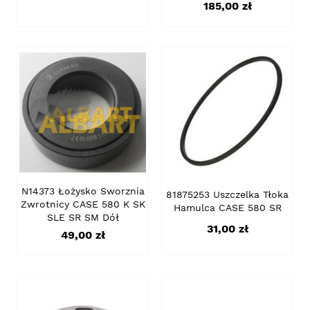
Cena
185,00 zł
N14373 Łożysko Sworznia
81875253 Uszczelka Tłoka
Zwrotnicy CASE 580 K SK
Hamulca CASE 580 SR
SLE SR SM Dół
Cena
31,00 zł
Cena
49,00 zł