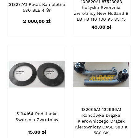
100520A1 87523063
313277A1 Półoś Kompletna
Łożysko Sworznia
580 SLE 4 Śr
Zwrotnicy New Holland B
LB FB 110 100 95 85 75
Cena
2 000,00 zł
Cena
49,00 zł
132665A1 132666A1
5194164 Podkładka
Końcówka Drążka
Sworznia Zwrotnicy
Kierowniczego Drążek
Kierowniczy CASE 580 K
Cena
15,00 zł
580 SK