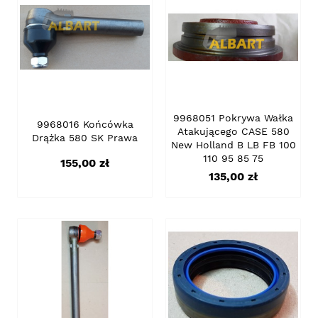
9968051 Pokrywa Wałka
9968016 Końcówka
Atakującego CASE 580
Drążka 580 SK Prawa
New Holland B LB FB 100
110 95 85 75
Cena
155,00 zł
Cena
135,00 zł