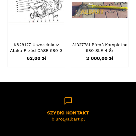
K628127 Uszczelniacz
313277A1 Półoś Kompletna
Ataku Przód CASE 580 G
580 SLE 4 Śr
Cena
Cena
62,00 zł
2 000,00 zł
chat_bubble_outline
SZYBKI KONTAKT
biuro@albart.pl