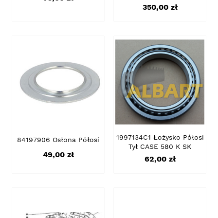
Cena
350,00 zł
1997134C1 Łożysko Półosi
84197906 Osłona Półosi
Tył CASE 580 K SK
Cena
49,00 zł
Cena
62,00 zł