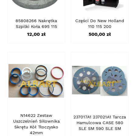
85808266 Nakrętka
Części Do New Holland
Szpilki Koła 695 115
110 115 200
Cena
Cena
12,00 zł
500,00 zł
N14622 Zestaw
237017A1 237021A1 Tarcza
Uszczelnień Siłownika
Hamulcowa CASE 580
Skrętu Kół Tłoczysko
SLE SM 590 SLE SM
42mm