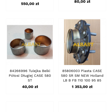
Cena
80,00 zł
Cena
550,00 zł
84266996 Tulejka Belki
85806003 Piasta CASE
Półosi Długiej CASE 580
580 SR SM NEW Holland
ST
LB B FB 110 100 95 85
Cena
Cena
40,00 zł
1 353,00 zł