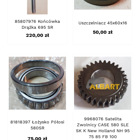
85807976 Końcówka
Uszczelniacz 45x60x16
Drążka 695 SR
Cena
50,00 zł
Cena
220,00 zł
9968076 Satelita
81818397 Łożysko Półosi
Zwolnicy CASE 580 SLE
580SR
SK K New Holland NH 95
75 85 FB 100
Cena
75,00 zł