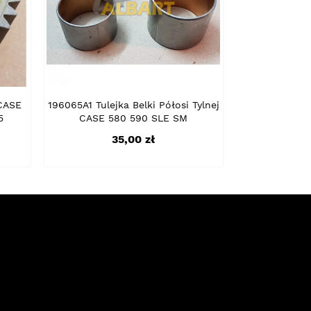
 CASE
196065A1 Tulejka Belki Półosi Tylnej
5
CASE 580 590 SLE SM
Cena
35,00 zł