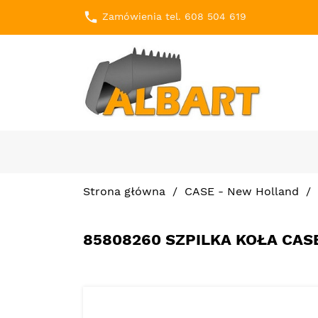
local_phone
Zamówienia tel. 608 504 619
Strona główna
CASE - New Holland
85808260 SZPILKA KOŁA CASE