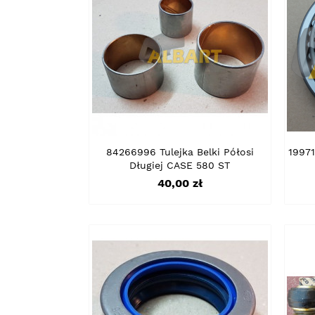
84266996 Tulejka Belki Półosi
19971
Długiej CASE 580 ST
Cena
40,00 zł