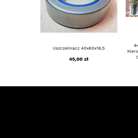
8
Uszczelniacz 40x60x18,5
Kier
Cena
45,00 zł