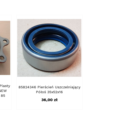
iasty
85824346 Pierścień Uszczelniający
 NEW
Półoś 35x52x16
 85
Cena
36,00 zł