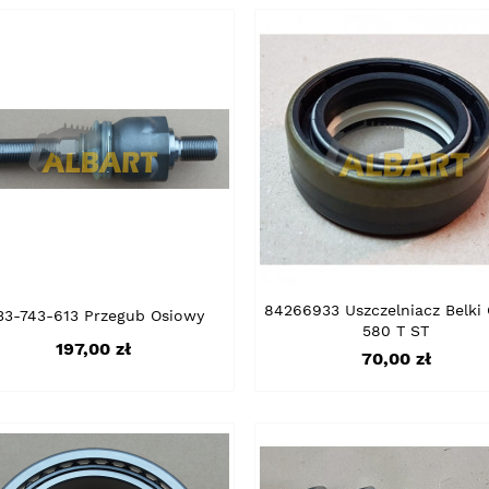
84266933 Uszczelniacz Belki
33-743-613 Przegub Osiowy
580 T ST
Cena
197,00 zł
Cena
70,00 zł