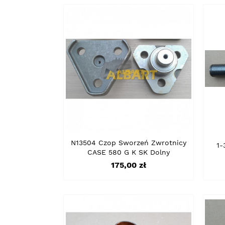
N13504 Czop Sworzeń Zwrotnicy
1-
CASE 580 G K SK Dolny
Cena
175,00 zł