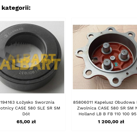
kategorii:
5194163 Łożysko Sworznia
85806011 Kapelusz Obudowa P
otnicy CASE 580 SLE SR SM
Zwolnica CASE 580 SR SM
Dół
Holland LB B FB 110 100 95
Cena
Cena
65,00 zł
1 200,00 zł