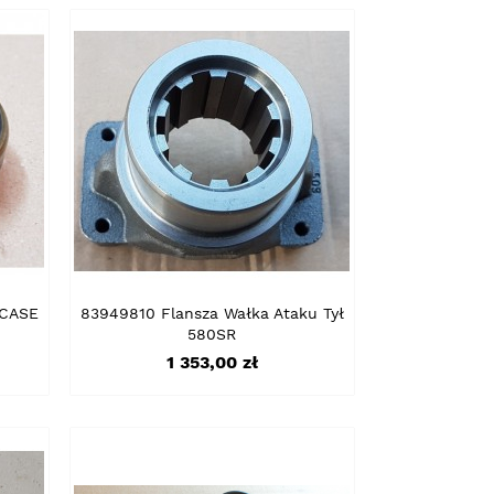
 CASE
83949810 Flansza Wałka Ataku Tył
580SR
Cena
1 353,00 zł