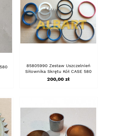
85805990 Zestaw Uszczelnień
 580
Siłownika Skrętu Kół CASE 580
Cena
200,00 zł