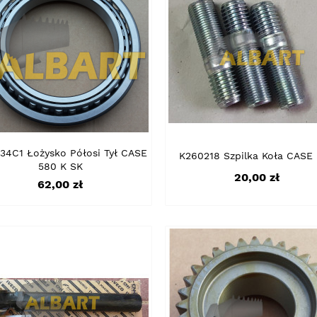
34C1 Łożysko Półosi Tył CASE
K260218 Szpilka Koła CASE
580 K SK
Cena
20,00 zł
Cena
62,00 zł