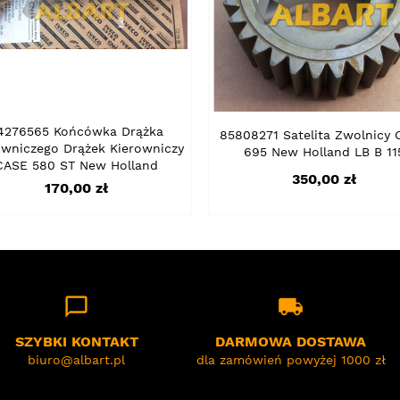
4276565 Końcówka Drążka
85808271 Satelita Zwolnicy
owniczego Drążek Kierowniczy
695 New Holland LB B 11
CASE 580 ST New Holland
Cena
350,00 zł
Cena
170,00 zł
chat_bubble_outline
local_shipping
SZYBKI KONTAKT
DARMOWA DOSTAWA
biuro@albart.pl
dla zamówień powyżej 1000 zł