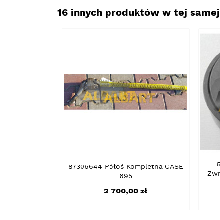
16 innych produktów w tej samej 
87306644 Półoś Kompletna CASE
Zwr
695
Cena
2 700,00 zł