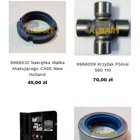
9968032 Nakrętka Wałka
9968059 Krzyżak Półosi
Atakującego CASE New
580 110
Holland
Cena
70,00 zł
Cena
45,00 zł