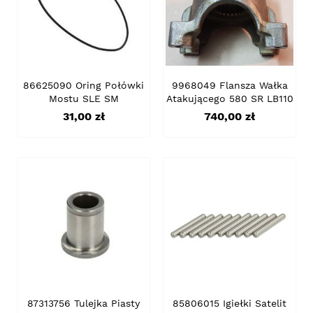
86625090 Oring Połówki
9968049 Flansza Wałka
Mostu SLE SM
Atakującego 580 SR LB110
Cena
Cena
31,00 zł
740,00 zł
87313756 Tulejka Piasty
85806015 Igiełki Satelit