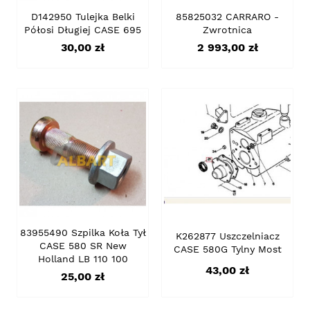
D142950 Tulejka Belki
85825032 CARRARO -
Półosi Długiej CASE 695
Zwrotnica
Cena
Cena
30,00 zł
2 993,00 zł
83955490 Szpilka Koła Tył
K262877 Uszczelniacz
CASE 580 SR New
CASE 580G Tylny Most
Holland LB 110 100
Cena
43,00 zł
Cena
25,00 zł