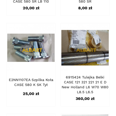
CASE 580 SR LB 110
580 SR
Cena
Cena
20,00 zł
8,00 zł
6915424 Tulejka Belki
E2NN1107EA Szpilka Koła
CASE 121 321 221 21 E D
CASE 580 K SK Tył
New Holland L6 W70 W80
L8.5 L6.5
Cena
25,00 zł
Cena
360,00 zł