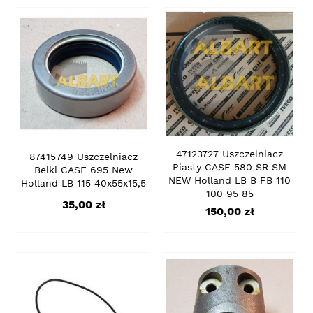
47123727 Uszczelniacz
87415749 Uszczelniacz
Piasty CASE 580 SR SM
Belki CASE 695 New
NEW Holland LB B FB 110
Holland LB 115 40x55x15,5
100 95 85
Cena
35,00 zł
Cena
150,00 zł