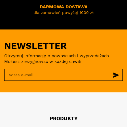
DARMOWA DOSTAWA
dla zamówień powyżej 1000 zł
NEWSLETTER
Otrzymuj informację o nowościach i wyprzedażach
Możesz zrezygnować w każdej chwili.
send
PRODUKTY