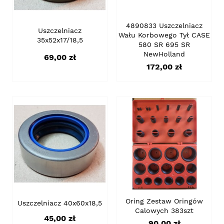
4890833 Uszczelniacz
Uszczelniacz
Wału Korbowego Tył CASE
35x52x17/18,5
580 SR 695 SR
NewHolland
Cena
69,00 zł
Cena
172,00 zł
Oring Zestaw Oringów
Uszczelniacz 40x60x18,5
Calowych 383szt
Cena
45,00 zł
Cena
90,00 zł