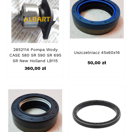
2852114 Pompa Wody
Uszczelniacz 45x60x16
CASE 580 SR 590 SR 695
SR New Holland LB115
Cena
50,00 zł
Cena
360,00 zł