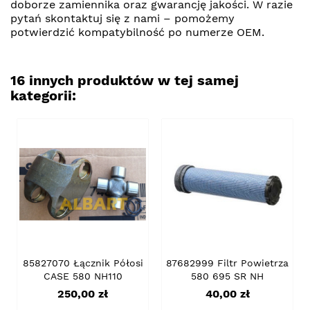
doborze zamiennika oraz gwarancję jakości. W razie
pytań skontaktuj się z nami – pomożemy
potwierdzić kompatybilność po numerze OEM.
16 innych produktów w tej samej
kategorii:
85827070 Łącznik Półosi
87682999 Filtr Powietrza
CASE 580 NH110
580 695 SR NH
Cena
Cena
250,00 zł
40,00 zł