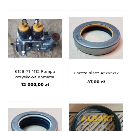
6156-71-1112 Pompa
Uszczelniacz 45x65x12
Wtryskowa Komatsu
Cena
37,00 zł
Cena
12 000,00 zł