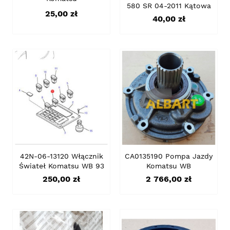
580 SR 04-2011 Kątowa
Cena
25,00 zł
Cena
40,00 zł
42N-06-13120 Włącznik
CA0135190 Pompa Jazdy
Świateł Komatsu WB 93
Komatsu WB
Cena
Cena
250,00 zł
2 766,00 zł