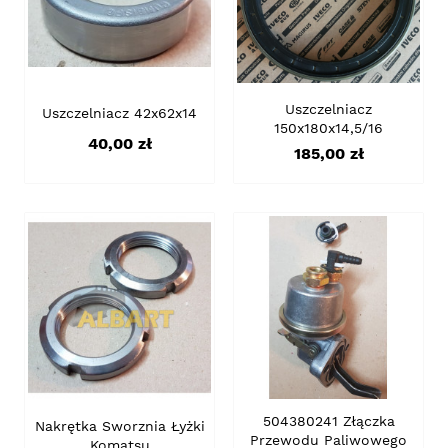
Uszczelniacz
Uszczelniacz 42x62x14
150x180x14,5/16
Cena
40,00 zł
Cena
185,00 zł
504380241 Złączka
Nakrętka Sworznia Łyżki
Przewodu Paliwowego
Komatsu