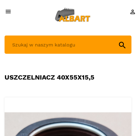



USZCZELNIACZ 40X55X15,5