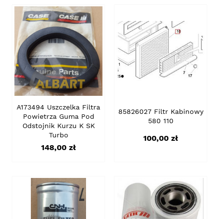
A173494 Uszczelka Filtra
85826027 Filtr Kabinowy
Powietrza Guma Pod
580 110
Odstojnik Kurzu K SK
Turbo
Cena
100,00 zł
Cena
148,00 zł