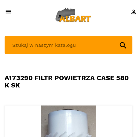



A173290 FILTR POWIETRZA CASE 580
K SK