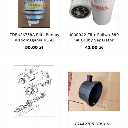
EDPN3K758A Filtr Pompy
J930942 Filtr Paliwa 580
Wspomagania 655D
SK Gruby Separator
Cena
Cena
50,00 zł
43,00 zł
87442705 87631611