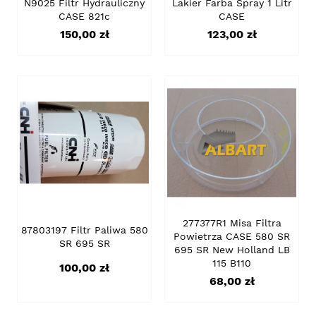
N9025 Filtr Hydrauliczny
Lakier Farba Spray 1 Litr
CASE 821c
CASE
Cena
Cena
150,00 zł
123,00 zł
277377R1 Misa Filtra
87803197 Filtr Paliwa 580
Powietrza CASE 580 SR
SR 695 SR
695 SR New Holland LB
115 B110
Cena
100,00 zł
Cena
68,00 zł