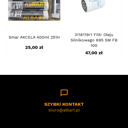
3118119r1 Filtr Oleju
Smar AKCELA 400ml 251H
Silnikowego 695 SM FB
100
Cena
25,00 zł
Cena
47,00 zł
chat_bubble_outline
SZYBKI KONTAKT
biuro@albart.pl