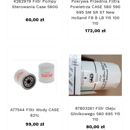
K262979 Filtr Pompy
Pokrywa Przednia Filtra
Sterowania Case 580G
Powietrza CASE 580 590
695 SM SR ST New
Holland FB B LB 115 100
Cena
60,00 zł
110
Cena
172,00 zł
87803261 Filtr Oleju
A77544 Filtr Wody CASE
Silnikowego 580 695 115
821c
110
Cena
99,00 zł
Cena
80,00 zł