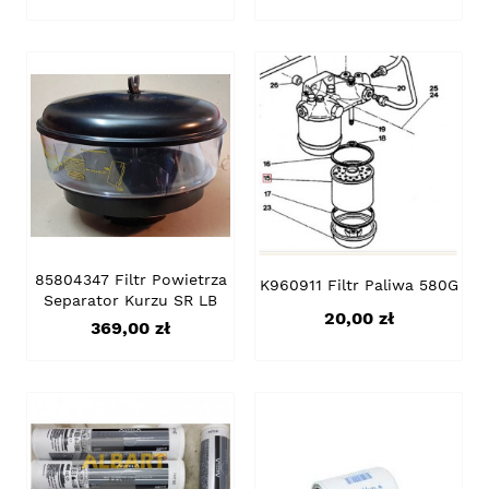
85804347 Filtr Powietrza
K960911 Filtr Paliwa 580G
Separator Kurzu SR LB
Cena
20,00 zł
Cena
369,00 zł