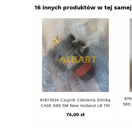
16 innych produktów w tej samej 
874
81873524 Czujnik Ciśnienia Silnika
580
CASE 695 SM New Holland LB 110
Cena
74,00 zł