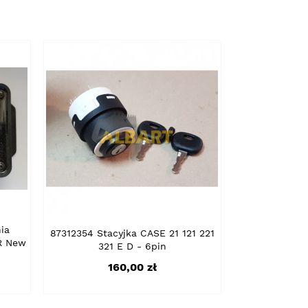
ia
87312354 Stacyjka CASE 21 121 221
R New
321 E D - 6pin
Cena
160,00 zł