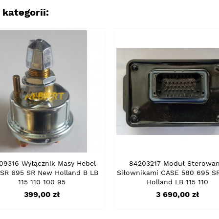
kategorii:
09316 Wyłącznik Masy Hebel
84203217 Moduł Sterowan
 SR 695 SR New Holland B LB
Siłownikami CASE 580 695 S
115 110 100 95
Holland LB 115 110
Cena
Cena
399,00 zł
3 690,00 zł