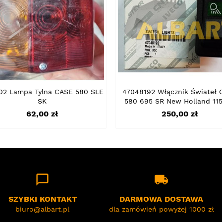
02 Lampa Tylna CASE 580 SLE
47048192 Włącznik Świateł 
SK
580 695 SR New Holland 115
Cena
Cena
62,00 zł
250,00 zł
chat_bubble_outline
local_shipping
SZYBKI KONTAKT
DARMOWA DOSTAWA
biuro@albart.pl
dla zamówień powyżej 1000 zł