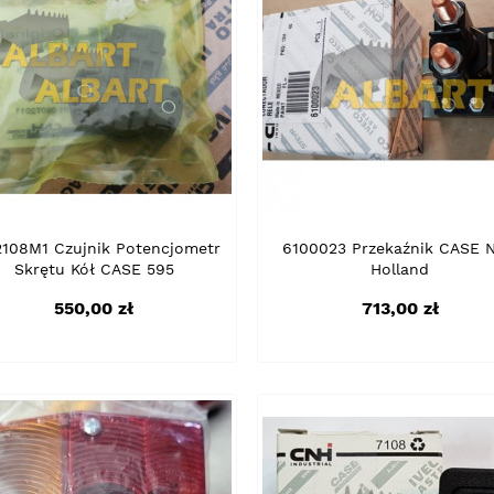
2108M1 Czujnik Potencjometr
6100023 Przekaźnik CASE 
Skrętu Kół CASE 595
Holland
Cena
Cena
550,00 zł
713,00 zł