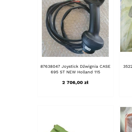
87638047 Joystick Dźwignia CASE
352
695 ST NEW Holland 115
Cena
2 706,00 zł