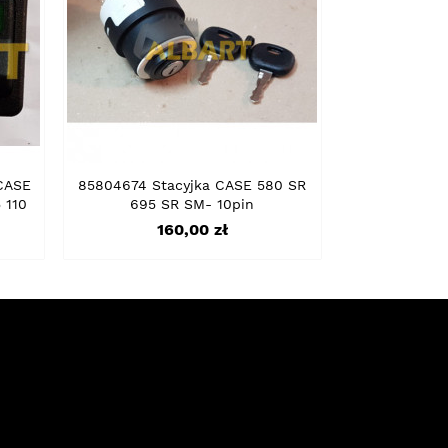
CASE
85804674 Stacyjka CASE 580 SR
 110
695 SR SM- 10pin
Cena
160,00 zł