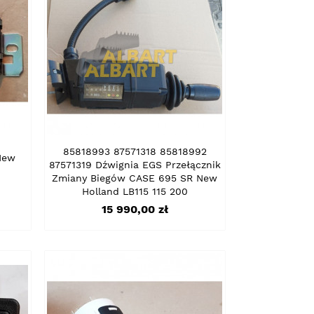
85818993 87571318 85818992
New
87571319 Dźwignia EGS Przełącznik
Zmiany Biegów CASE 695 SR New
Holland LB115 115 200
Cena
15 990,00 zł