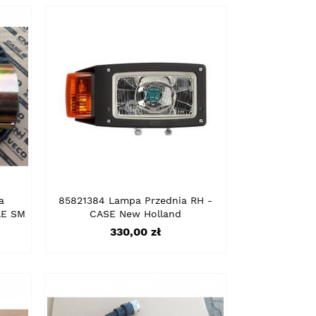
a
85821384 Lampa Przednia RH -
LE SM
CASE New Holland
Cena
330,00 zł