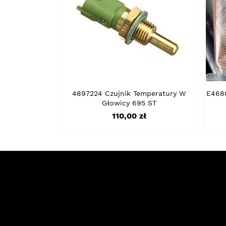
4897224 Czujnik Temperatury W
E468
Głowicy 695 ST
Cena
110,00 zł