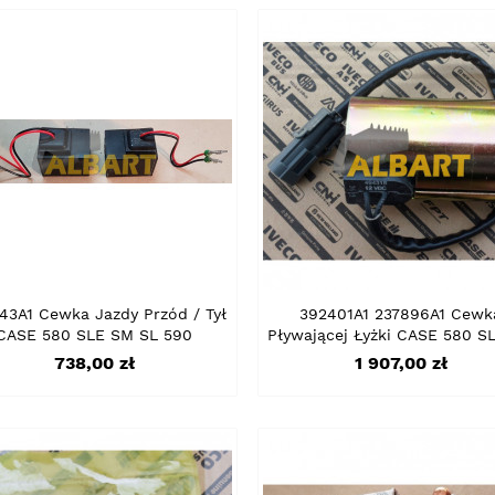
43A1 Cewka Jazdy Przód / Tył
392401A1 237896A1 Cewk
CASE 580 SLE SM SL 590
Pływającej Łyżki CASE 580 S
Cena
Cena
738,00 zł
1 907,00 zł