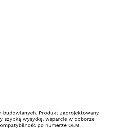
n budowlanych. Produkt zaprojektowany
my szybką wysyłkę, wsparcie w doborze
ć kompatybilność po numerze OEM.