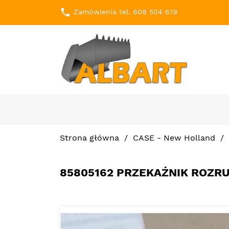
local_phone
Zamówienia tel. 608 504 619
Strona główna
CASE - New Holland
85805162 PRZEKAŹNIK ROZRU