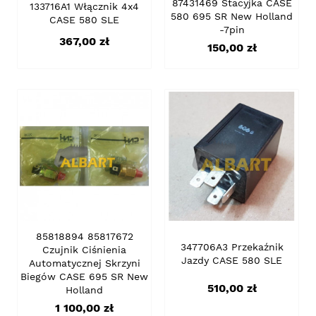
87431469 Stacyjka CASE
133716A1 Włącznik 4x4
580 695 SR New Holland
CASE 580 SLE
-7pin
Cena
367,00 zł
Cena
150,00 zł
85818894 85817672
347706A3 Przekaźnik
Czujnik Ciśnienia
Jazdy CASE 580 SLE
Automatycznej Skrzyni
Biegów CASE 695 SR New
Cena
510,00 zł
Holland
Cena
1 100,00 zł