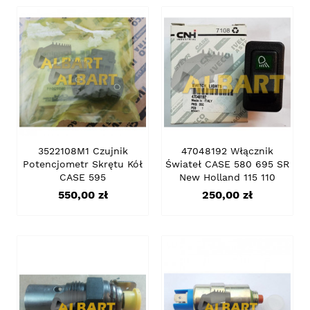
3522108M1 Czujnik
47048192 Włącznik
Potencjometr Skrętu Kół
Świateł CASE 580 695 SR
CASE 595
New Holland 115 110
Cena
Cena
550,00 zł
250,00 zł