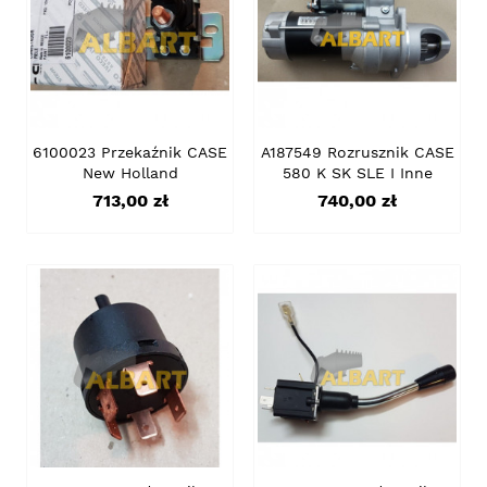
6100023 Przekaźnik CASE
A187549 Rozrusznik CASE
New Holland
580 K SK SLE I Inne
Cena
Cena
713,00 zł
740,00 zł