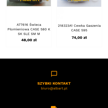
A77616 Świeca
218323A1 Cewka Gaszenia
Płomieniowa CASE 580 K
CASE 595
SK SLE SM M
Cena
74,00 zł
Cena
48,00 zł
chat_bubble_outline
SZYBKI KONTAKT
biuro@albart.pl