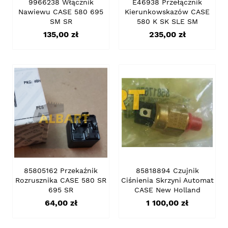
9966238 Włącznik
E46938 Przełącznik
Nawiewu CASE 580 695
Kierunkowskazów CASE
SM SR
580 K SK SLE SM
Cena
Cena
135,00 zł
235,00 zł
85805162 Przekaźnik
85818894 Czujnik
Rozrusznika CASE 580 SR
Ciśnienia Skrzyni Automat
695 SR
CASE New Holland
Cena
Cena
64,00 zł
1 100,00 zł