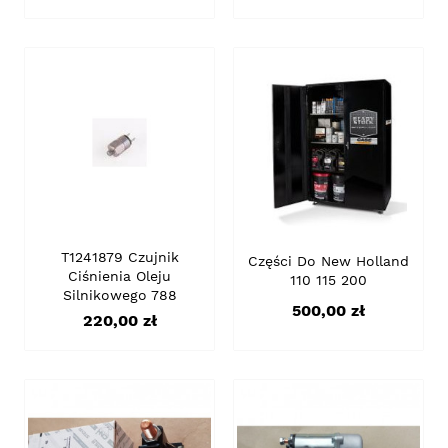
T1241879 Czujnik
Części Do New Holland
Ciśnienia Oleju
110 115 200
Silnikowego 788
Cena
500,00 zł
Cena
220,00 zł