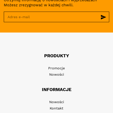
Otrzymuj informację o nowościach i wyprzedażach
Możesz zrezygnować w każdej chwili.
send
PRODUKTY
Promocje
Nowości
INFORMACJE
Nowości
Kontakt