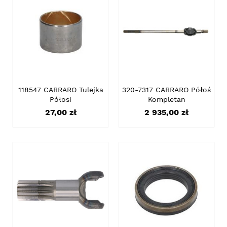
118547 CARRARO Tulejka
320-7317 CARRARO Półoś
Półosi
Kompletan
Cena
Cena
27,00 zł
2 935,00 zł