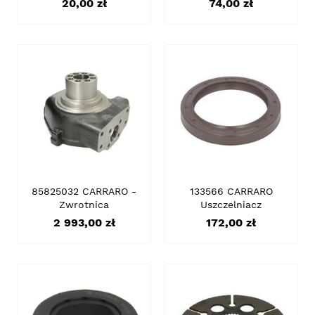
Cena
Cena
20,00 zł
74,00 zł
85825032 CARRARO -
133566 CARRARO
Zwrotnica
Uszczelniacz
Cena
Cena
2 993,00 zł
172,00 zł