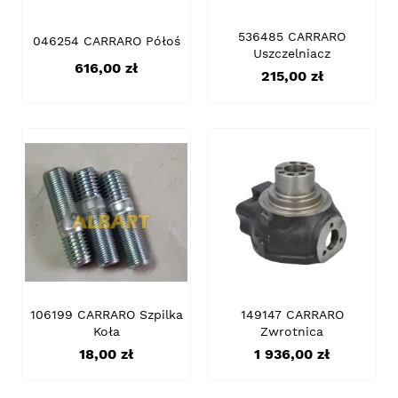
536485 CARRARO
046254 CARRARO Półoś
Uszczelniacz
Cena
616,00 zł
Cena
215,00 zł
106199 CARRARO Szpilka
149147 CARRARO
Koła
Zwrotnica
Cena
Cena
18,00 zł
1 936,00 zł