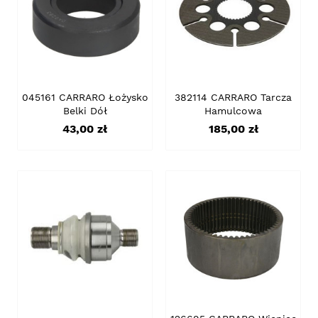
045161 CARRARO Łożysko
382114 CARRARO Tarcza
Belki Dół
Hamulcowa
Cena
Cena
43,00 zł
185,00 zł