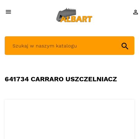



641734 CARRARO USZCZELNIACZ