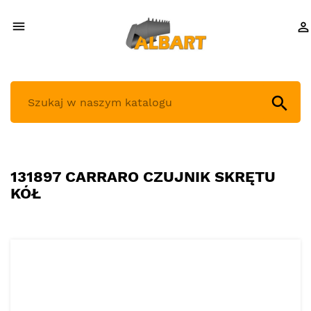



131897 CARRARO CZUJNIK SKRĘTU
KÓŁ