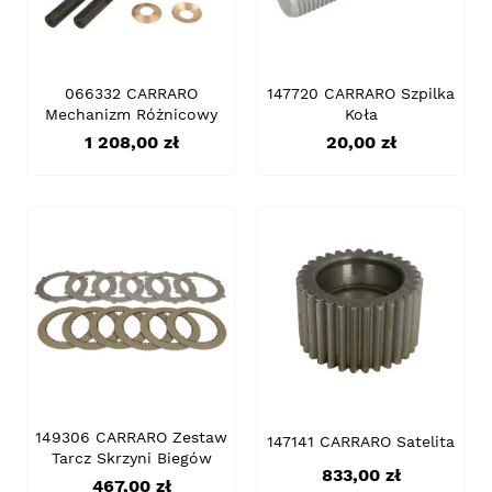
066332 CARRARO
147720 CARRARO Szpilka
Mechanizm Różnicowy
Koła
Cena
Cena
1 208,00 zł
20,00 zł
149306 CARRARO Zestaw
147141 CARRARO Satelita
Tarcz Skrzyni Biegów
Cena
833,00 zł
Cena
467,00 zł