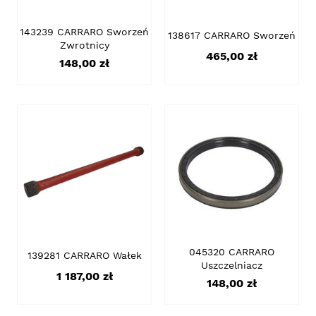
143239 CARRARO Sworzeń
138617 CARRARO Sworzeń
Zwrotnicy
Cena
465,00 zł
Cena
148,00 zł
045320 CARRARO
139281 CARRARO Wałek
Uszczelniacz
Cena
1 187,00 zł
Cena
148,00 zł