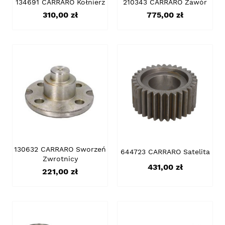
134691 CARRARO Kołnierz
210343 CARRARO Zawór
Cena
Cena
310,00 zł
775,00 zł
130632 CARRARO Sworzeń
644723 CARRARO Satelita
Zwrotnicy
Cena
431,00 zł
Cena
221,00 zł