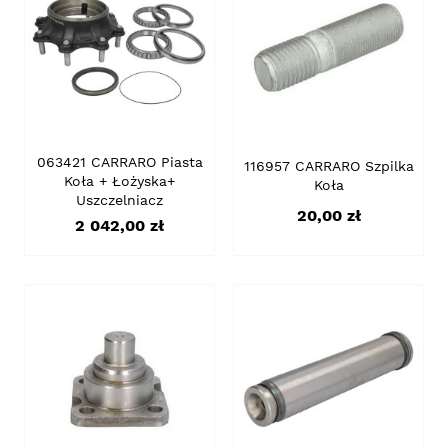
063421 CARRARO Piasta
116957 CARRARO Szpilka
Koła + Łożyska+
Koła
Uszczelniacz
Cena
20,00 zł
Cena
2 042,00 zł