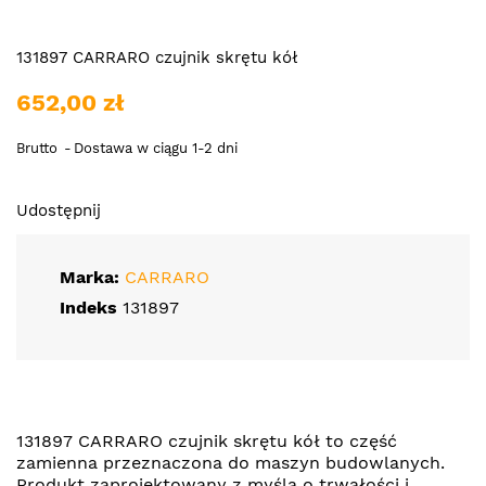
131897 CARRARO czujnik skrętu kół
652,00 zł
Brutto
Dostawa w ciągu 1-2 dni
Udostępnij
Marka:
CARRARO
Indeks
131897
131897 CARRARO czujnik skrętu kół to część
zamienna przeznaczona do maszyn budowlanych.
Produkt zaprojektowany z myślą o trwałości i