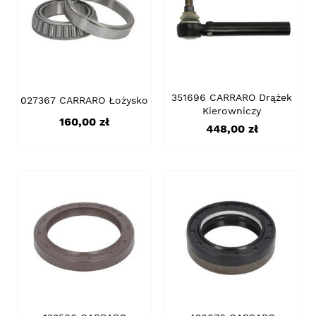
351696 CARRARO Drążek
027367 CARRARO Łożysko
Kierowniczy
Cena
160,00 zł
Cena
448,00 zł