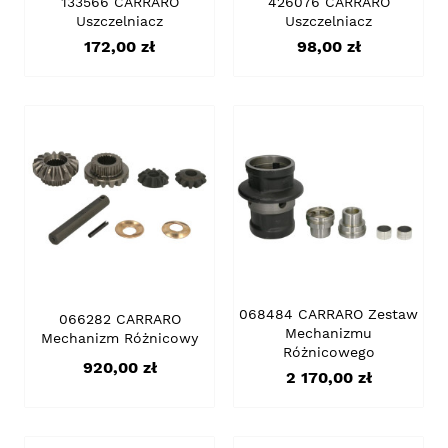
133566 CARRARO
426076 CARRARO
Uszczelniacz
Uszczelniacz
Cena
Cena
172,00 zł
98,00 zł
068484 CARRARO Zestaw
066282 CARRARO
Mechanizmu
Mechanizm Różnicowy
Różnicowego
Cena
920,00 zł
Cena
2 170,00 zł