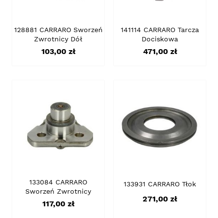
128881 CARRARO Sworzeń
141114 CARRARO Tarcza
Zwrotnicy Dół
Dociskowa
Cena
Cena
103,00 zł
471,00 zł
133084 CARRARO
133931 CARRARO Tłok
Sworzeń Zwrotnicy
Cena
271,00 zł
Cena
117,00 zł