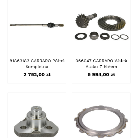
81863183 CARRARO Półoś
066047 CARRARO Wałek
Kompletna
Ataku Z Kołem
Cena
Cena
2 752,00 zł
5 994,00 zł