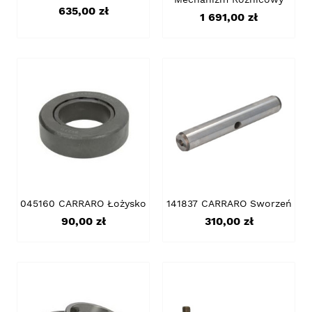
Cena
635,00 zł
Cena
1 691,00 zł
045160 CARRARO Łożysko
141837 CARRARO Sworzeń
Cena
Cena
90,00 zł
310,00 zł