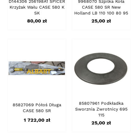
D144306 256198A1 SPICER
9968070 Szpilka Koła
Krzyżak Wału CASE 580 K
CASE 580 SR New
SK
Holland LB 110 100 80 95
Cena
Cena
80,00 zł
25,00 zł
85807961 Podkładka
85827069 Półoś Długa
Sworznia Zwrotnicy 695
CASE 580 SR
115
Cena
1 722,00 zł
Cena
25,00 zł