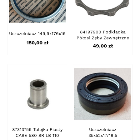
84197900 Podkładka
Uszczelniacz 149,9x176x16
Półosi Zęby Zewnętrzne
Cena
150,00 zł
Cena
49,00 zł
87313756 Tulejka Piasty
Uszczelniacz
CASE 580 SR LB 110
35x52x17/18,5