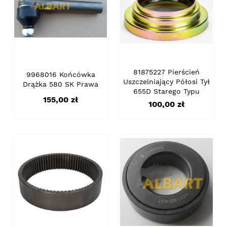
81875227 Pierścień
9968016 Końcówka
Uszczelniający Półosi Tył
Drążka 580 SK Prawa
655D Starego Typu
Cena
155,00 zł
Cena
100,00 zł