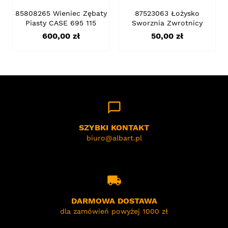
85808265 Wieniec Zębaty
87523063 Łożysko
Piasty CASE 695 115
Sworznia Zwrotnicy
Cena
Cena
600,00 zł
50,00 zł
chat_bubble_outline
SZYBKI KONTAKT
biuro@albart.pl
local_shipping
DARMOWA DOSTAWA
dla zamówień powyżej 1000 zł