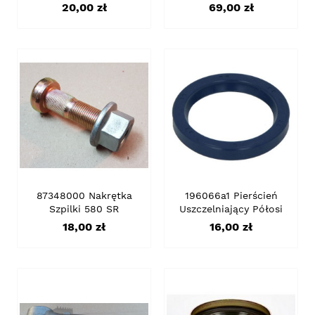
Cena
Cena
20,00 zł
69,00 zł
87348000 Nakrętka
196066a1 Pierścień
Szpilki 580 SR
Uszczelniający Półosi
Cena
Cena
18,00 zł
16,00 zł