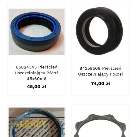
85824345 Pierścień
84258508 Pierścień
Uszczelniający Półoś
Uszczelniający Półosi
45x60x16
Cena
74,00 zł
Cena
45,00 zł