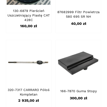
130-6879 Pierścień
87682999 Filtr Powietrza
Uszczelniający Piastę CAT
580 695 SR NH
428C
Cena
40,00 zł
Cena
160,00 zł
320-7317 CARRARO Półoś
166-7870 Guma Stopy
Kompletan
Cena
300,00 zł
Cena
2 935,00 zł