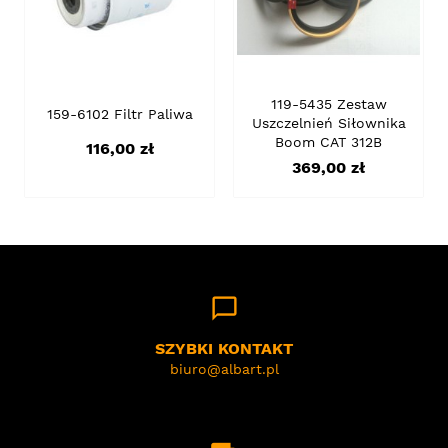
119-5435 Zestaw
159-6102 Filtr Paliwa
Uszczelnień Siłownika
Boom CAT 312B
Cena
116,00 zł
Cena
369,00 zł
chat_bubble_outline
SZYBKI KONTAKT
biuro@albart.pl