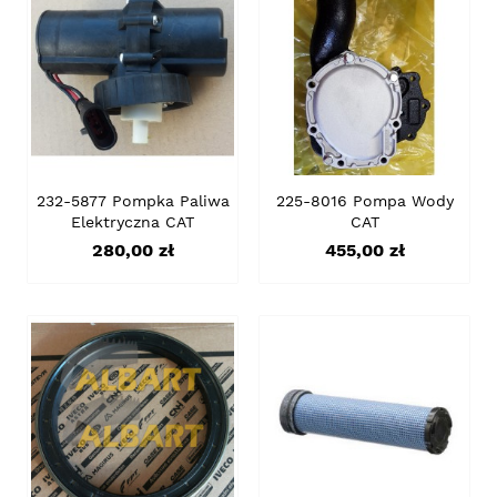
232-5877 Pompka Paliwa
225-8016 Pompa Wody
Elektryczna CAT
CAT
Cena
Cena
280,00 zł
455,00 zł