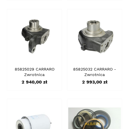
85825029 CARRARO
85825032 CARRARO -
Zwrotnica
Zwrotnica
Cena
Cena
2 940,00 zł
2 993,00 zł