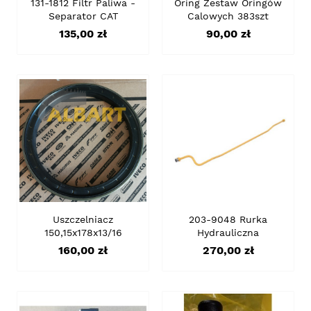
131-1812 Filtr Paliwa -
Oring Zestaw Oringów
Separator CAT
Calowych 383szt
Cena
Cena
135,00 zł
90,00 zł
Uszczelniacz
203-9048 Rurka
150,15x178x13/16
Hydrauliczna
Cena
Cena
160,00 zł
270,00 zł